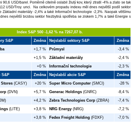
i 90,6 USD/barel. Poměrně citelně oslabil žlutý kov, který ztratil -4% a zlato se tak
 112 USD/Troy. unci. Na celkovém propadu indexu měl dnes největší podíl sektor
e Základní materiály -2,4% a také Informační technologie -2,3%. Naopak většímu
 dnes největší brzdou sektor Nezbytná spotřeba se ziskem 1,7% a také Energie s
Index S&P 500 -1,62 % na 7267,07 b.
tory S&P
Změna
Nejslabší sektory S&P
Změna
eba
+1,7 %
Průmysl
-3,4 %
+1,5 %
Základní materiály
-2,4 %
+0 %
Informační technologie
-2,3 %
ie S&P
Změna
Nejslabší akcie S&P
Změna
 Stores
(CASY)
+20 %
Super Micro Computer
(SMCI)
-28 %
orp
(DVN)
+5,7 %
Generac Holdings
(GNRC)
-8,4 %
JM)
+4,2 %
Zebra Technologies Corp
(ZBRA)
-7,4 %
ings
(LITE)
+3,8 %
NRG Energy
(NRG)
-7,2 %
+3,8 %
Fedex Freight Holding
(FDXF)
-7,0 %