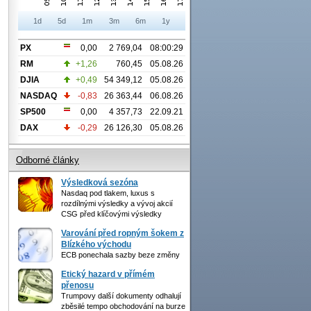
1d
5d
1m
3m
6m
1y
PX
0,00
2 769,04
08:00:29
RM
+1,26
760,45
05.08.26
DJIA
+0,49
54 349,12
05.08.26
NASDAQ
-0,83
26 363,44
06.08.26
SP500
0,00
4 357,73
22.09.21
DAX
-0,29
26 126,30
05.08.26
Odborné články
Výsledková sezóna
Nasdaq pod tlakem, luxus s
rozdílnými výsledky a vývoj akcií
CSG před klíčovými výsledky
Varování před ropným šokem z
Blízkého východu
ECB ponechala sazby beze změny
Etický hazard v přímém
přenosu
Trumpovy další dokumenty odhalují
zběsilé tempo obchodování na burze