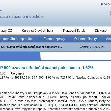
FIOFO
E
Vaše úspěšné investice
urzy CZ
Kurzy světových burz
Kurzovní lístek
Diskuse
Komentáře a doporučení
Firemní zprávy
Odborné články
An
x S&P 500 uzavírá středeční seanci poklesem o...
Čtvrtek 6.8.2026 8:31
&P 500 uzavírá středeční seanci poklesem o -1,62%.
6:00
|
Fio banka
1,87 % na 49919,09 b. S&P 500 -1,62 % na 7267,07 b. Nasdaq Composite -1,98
i americké indexy silněji korigovaly a index Dow Jones si tak odepsal -1,87% a
500 uzavřel také oslabením o -1,62%. Indexy oslabily po reportu indexu
en ( CPI ) a také díky vlivu probíhajícího konfliktu mezi USA a Iránem, který se
olar na páru s eurem oslabil o -0,1% tj. 1,1553 USD/EUR. Díky eskalaci konfliktu
avu zásob surové ropy lehká ropa WTI zamířila severním směrem a připsala si 2,7%