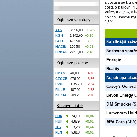
a dostala se k úrovn
dostalo k úrovni 4
Průmysl -3,4%, dál
poklesu indexu byl
Zajímavé vzestupy
1,5%.
ATS
3 596,00
+15,85
KGH
1 942,60
+3,98
FACC
423,50
+3,93
Nejsilnější sek
MACIN
158,50
+3,59
Nezbytná spotř
ERBAG
2 891,00
+2,48
Energie
Zajímavé poklesy
Reality
EMAN
40,00
-4,76
Nejsilnější akc
CZGCE
976,00
-3,56
RWE
1 355,00
-2,84
Casey's General
PILLE
107,00
-2,73
Devon Energy C
NOKIA
209,20
-2,70
J M Smucker
(S
Kurzovní lístek
Lumentum Hold
EUR
24,190
+0,04
APA Corp
(APA)
HUF
6,679
+0,01
JPY
13,288
+0,44
PLN
5,618
+0,01