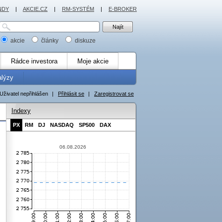
NDY
|
AKCIE.CZ
|
RM-SYSTÉM
|
E-BROKER
akcie
články
diskuze
Rádce investora
Moje akcie
alýzy
Uživatel nepřihlášen
|
Přihlásit se
|
Zaregistrovat se
Indexy
PX
RM
DJ
NASDAQ
SP500
DAX
06.08.2026