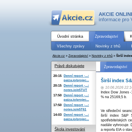
AKCIE ONLIN
informace pro 
Úvodní stránka
Zpravodajství
K
Všechny zprávy
Novinky z trhů
Akcie.cz
»
Zpravodajství
»
Novinky z trhů
»
Širší inde
Právě diskutujete
Zpravodajství
20:15
Denní report -...:
Širší index S
paiza.io/projec...
20:15
Denní report -...:
10.06.2026 22:1
notes.io/e5TUT
Index Dow Jones -
17:50
Denní report -...:
% na 25169,5 b.
paiza.io/projec...
17:50
Denní report -...:
notes.io/e5T61
Ve středeční seanc
14:03
Denní report -...:
širší index S&P 
paiza.io/projec...
spotřebitelských c
nadále vyhrocuje. D
Škola investování
a reportu EIA o st