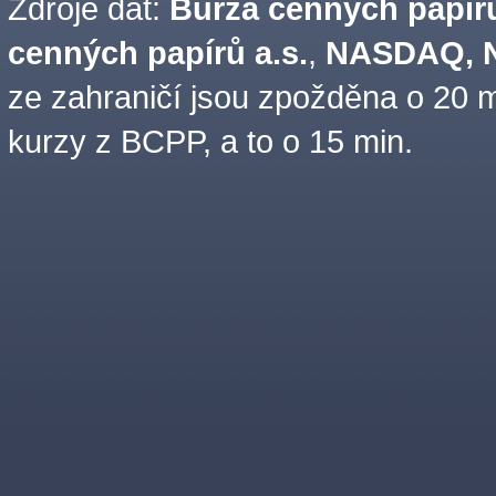
Zdroje dat:
Burza cenných papírů
cenných papírů a.s.
,
NASDAQ, N
ze zahraničí jsou zpožděna o 20 m
kurzy z BCPP, a to o 15 min.