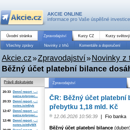
AKCIE ONLINE
informace pro Vaše úspěšné investice
Úvodní stránka
Zpravodajství
Kurzy CZ
Kurzy světový
Všechny zprávy
Novinky z trhů
Komentáře a doporučení
Akcie.cz
»
Zpravodajství
»
Novinky z 
Běžný účet platební bilance dosáh
Právě diskutujete
Zpravodajství
20:33
Denní report -...:
ČR: Běžný účet platební 
paiza.io/projec...
20:33
Denní report -...:
přebytku 1,18 mld. Kč
notes.io/e6iyb
12:47
Denní report -...:
paiza.io/projec...
12.06.2026 10:56:39
|
Fio banka
12:46
Denní report -...:
notes.io/e6yWX
Běžný účet platební bilance
(duben)
20:09
Denní report -...: