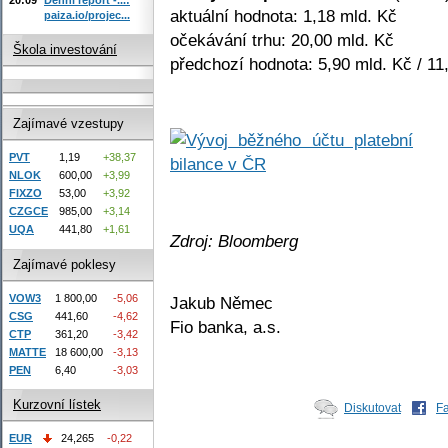
aktuální hodnota: 1,18 mld. Kč
paiza.io/projec...
očekávání trhu: 20,00 mld. Kč
Škola investování
předchozí hodnota: 5,90 mld. Kč / 11
Zajímavé vzestupy
PVT
1,19
+38,37
NLOK
600,00
+3,99
FIXZO
53,00
+3,92
CZGCE
985,00
+3,14
UQA
441,80
+1,61
Zdroj: Bloomberg
Zajímavé poklesy
VOW3
1 800,00
-5,06
Jakub Němec
CSG
441,60
-4,62
Fio banka, a.s.
CTP
361,20
-3,42
MATTE
18 600,00
-3,13
PEN
6,40
-3,03
Kurzovní lístek
Diskutovat
F
EUR
24,265
-0,22