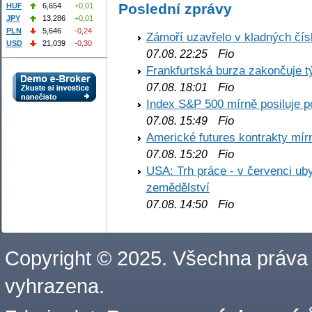
Poslední zprávy
HUF
6,654
+0,01
JPY
13,286
+0,01
PLN
5,646
-0,24
Zámoří uzavřelo v kladných č
USD
21,039
-0,30
Fio
07.08. 22:25
Frankfurtská burza zakončuje 
Fio
07.08. 18:01
Index S&P 500 mírně posiluje p
Fio
07.08. 15:49
Americké futures kontrakty mírn
Fio
07.08. 15:20
USA: Trh práce - v červenci ub
zemědělství
Fio
07.08. 14:50
Copyright © 2025. Všechna práva
vyhrazena.