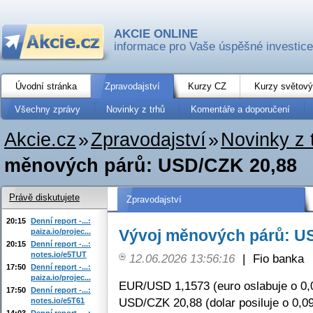
AKCIE ONLINE
informace pro Vaše úspěšné investice
Úvodní stránka
Zpravodajství
Kurzy CZ
Kurzy světový
Všechny zprávy
Novinky z trhů
Komentáře a doporučení
Akcie.cz
»
Zpravodajství
»
Novinky z 
měnových párů: USD/CZK 20,88
Právě diskutujete
Zpravodajství
20:15
Denní report -...:
Vývoj měnových párů: U
paiza.io/projec...
20:15
Denní report -...:
notes.io/e5TUT
12.06.2026 13:56:16
|
Fio banka
17:50
Denní report -...:
paiza.io/projec...
EUR/USD 1,1573 (euro oslabuje o 0,
17:50
Denní report -...:
USD/CZK 20,88 (dolar posiluje o 0,0
notes.io/e5T61
14:03
Denní report -...: