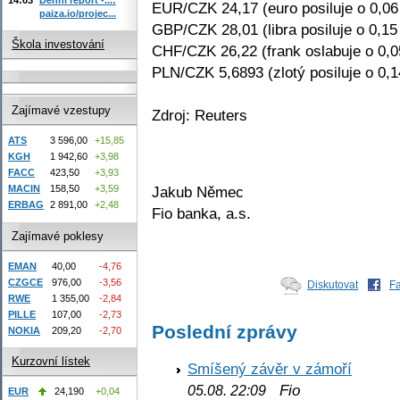
EUR/CZK 24,17 (euro posiluje o 0,0
paiza.io/projec...
GBP/CZK 28,01 (libra posiluje o 0,15
Škola investování
CHF/CZK 26,22 (frank oslabuje o 0,
PLN/CZK 5,6893 (zlotý posiluje o 0,
Zajímavé vzestupy
Zdroj: Reuters
ATS
3 596,00
+15,85
KGH
1 942,60
+3,98
FACC
423,50
+3,93
Jakub Němec
MACIN
158,50
+3,59
ERBAG
2 891,00
+2,48
Fio banka, a.s.
Zajímavé poklesy
EMAN
40,00
-4,76
CZGCE
976,00
-3,56
Diskutovat
F
RWE
1 355,00
-2,84
PILLE
107,00
-2,73
Poslední zprávy
NOKIA
209,20
-2,70
Kurzovní lístek
Smíšený závěr v zámoří
Fio
05.08. 22:09
EUR
24,190
+0,04