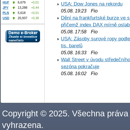
HUF
6,679
+0,01
USA: Dow Jones na rekordu
JPY
13,288
+0,44
Fio
05.08. 19:23
PLN
5,618
+0,01
Dění na frankfurtské burze ve s
USD
20,937
+0,38
přičemž index DAX mírně oslabi
Fio
05.08. 17:58
USA: Zásoby surové ropy podle 
tis. barelů
Fio
05.08. 16:33
Wall Street v úvodu středečníh
sezóna pokračuje
Fio
05.08. 16:02
Copyright © 2025. Všechna práva
vyhrazena.