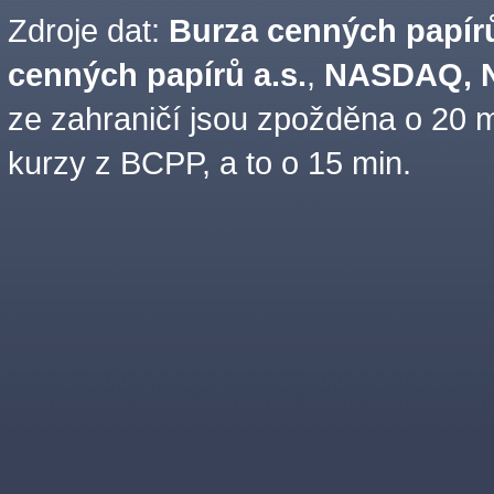
Zdroje dat:
Burza cenných papírů
cenných papírů a.s.
,
NASDAQ, N
ze zahraničí jsou zpožděna o 20 m
kurzy z BCPP, a to o 15 min.