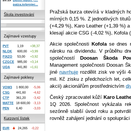
paiza.io/projec...
Pražská burza otevírá v kladných 
Škola investování
mírných 0,15 %. Z jednotlivých titul
(+4,29 %), Karo Leather (+1,39 %) a
klesají akcie CSG (-4,02 %), Kofola 
Zajímavé vzestupy
Akcie společnosti
Kofola
se dnes n
PVT
1,19
+38,37
nároku na dividendu. V průběhu d
NLOK
600,00
+3,99
FIXZO
53,00
+3,92
společností
Doosan Škoda Po
CZGCE
985,00
+3,14
Management společnosti Doosan Š
UQA
441,80
+1,61
jiné
navrhuje
rozdělit zisk ve výši 
Zajímavé poklesy
mil. Kč zisku z předchozích let, cel
akcii) akcionářům prostřednictvím
di
VOW3
1 800,00
-5,06
CSG
441,60
-4,62
Český zpracovatel kůží
Karo Leath
CTP
361,20
-3,42
MATTE
18 600,00
-3,13
1Q 2026. Společnost vykázala re
PEN
6,40
-3,03
sezónně slabší úvod roku a potvrdi
rovněž zahájení jednání o spolupráci 
Kurzovní lístek
EUR
24,265
-0,22