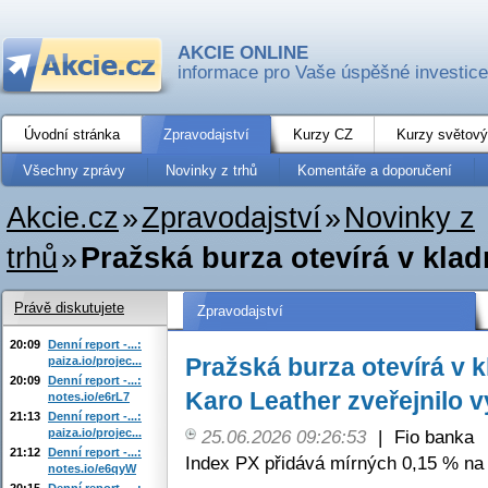
AKCIE ONLINE
informace pro Vaše úspěšné investice
Úvodní stránka
Zpravodajství
Kurzy CZ
Kurzy světový
Všechny zprávy
Novinky z trhů
Komentáře a doporučení
Akcie.cz
»
Zpravodajství
»
Novinky z
trhů
»
Pražská burza otevírá v kla
Právě diskutujete
Zpravodajství
20:09
Denní report -...:
Pražská burza otevírá v 
paiza.io/projec...
20:09
Denní report -...:
Karo Leather zveřejnilo 
notes.io/e6rL7
21:13
Denní report -...:
paiza.io/projec...
25.06.2026 09:26:53
|
Fio banka
21:12
Denní report -...:
Index PX přidává mírných 0,15 % na 
notes.io/e6qyW
20:15
Denní report -...: