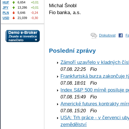
HUF
6,654
+0,01
Michal Šnobl
JPY
13,286
+0,01
Fio banka, a.s.
PLN
5,646
-0,24
USD
21,039
-0,30
Diskutovat
F
Poslední zprávy
Zámoří uzavřelo v kladných č
Fio
07.08. 22:25
Frankfurtská burza zakončuje 
Fio
07.08. 18:01
Index S&P 500 mírně posiluje p
Fio
07.08. 15:49
Americké futures kontrakty mírn
Fio
07.08. 15:20
USA: Trh práce - v červenci ub
zemědělství