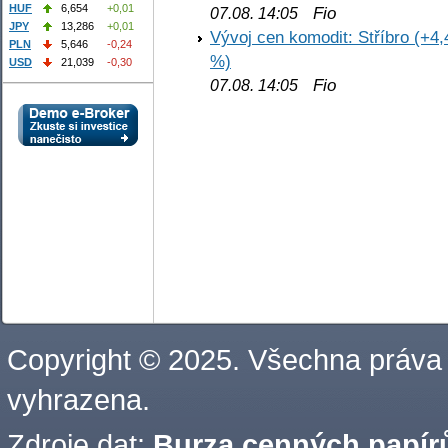
HUF
6,654
+0,01
Fio
07.08. 14:05
JPY
13,286
+0,01
Vývoj cen komodit: Stříbro (+4,
PLN
5,646
-0,24
%)
USD
21,039
-0,30
Fio
07.08. 14:05
Copyright © 2025. Všechna práva
vyhrazena.
Zdroje dat:
Burza cenných papírů