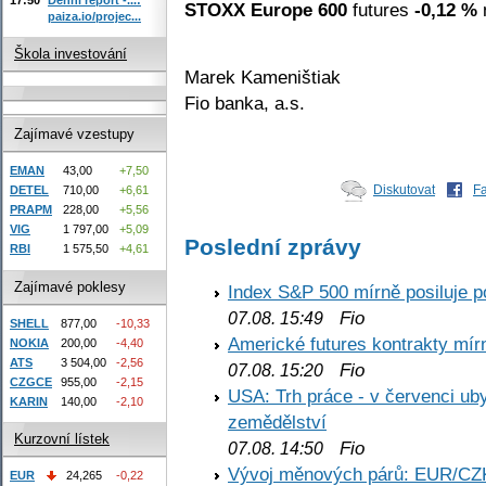
STOXX Europe 600
futures
-0,12 %
n
paiza.io/projec...
Škola investování
Marek Kameništiak
Fio banka, a.s.
Zajímavé vzestupy
EMAN
43,00
+7,50
Diskutovat
F
DETEL
710,00
+6,61
PRAPM
228,00
+5,56
VIG
1 797,00
+5,09
Poslední zprávy
RBI
1 575,50
+4,61
Zajímavé poklesy
Index S&P 500 mírně posiluje p
Fio
07.08. 15:49
SHELL
877,00
-10,33
Americké futures kontrakty mírn
NOKIA
200,00
-4,40
ATS
3 504,00
-2,56
Fio
07.08. 15:20
CZGCE
955,00
-2,15
USA: Trh práce - v červenci ub
KARIN
140,00
-2,10
zemědělství
Kurzovní lístek
Fio
07.08. 14:50
Vývoj měnových párů: EUR/CZ
EUR
24,265
-0,22