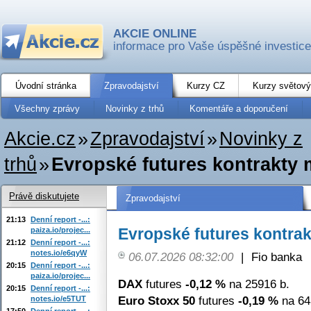
AKCIE ONLINE
informace pro Vaše úspěšné investice
Úvodní stránka
Zpravodajství
Kurzy CZ
Kurzy světový
Všechny zprávy
Novinky z trhů
Komentáře a doporučení
Akcie.cz
»
Zpravodajství
»
Novinky z
trhů
»
Evropské futures kontrakty 
Právě diskutujete
Zpravodajství
21:13
Denní report -...:
Evropské futures kontrak
paiza.io/projec...
21:12
Denní report -...:
notes.io/e6qyW
06.07.2026 08:32:00
|
Fio banka
20:15
Denní report -...:
paiza.io/projec...
DAX
futures
-0,12 %
na 25916 b.
20:15
Denní report -...:
Euro Stoxx 50
futures
-0,19 %
na 64
notes.io/e5TUT
17:50
Denní report -...: