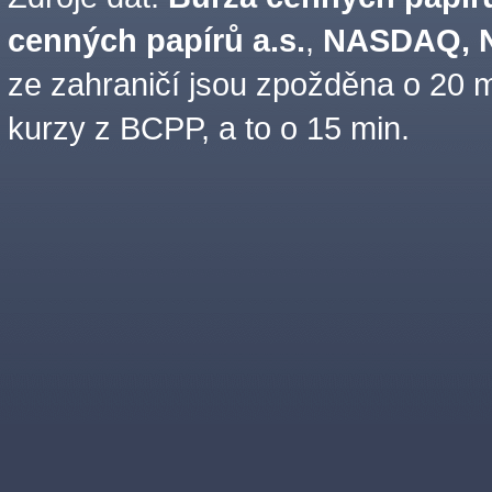
cenných papírů a.s.
,
NASDAQ, N
ze zahraničí jsou zpožděna o 20 m
kurzy z BCPP, a to o 15 min.