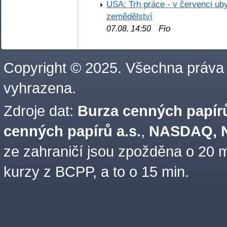
USA: Trh práce - v červenci ub
zemědělství
Fio
07.08. 14:50
Copyright © 2025. Všechna práva
vyhrazena.
Zdroje dat:
Burza cenných papírů
cenných papírů a.s.
,
NASDAQ, N
ze zahraničí jsou zpožděna o 20 m
kurzy z BCPP, a to o 15 min.