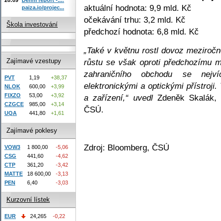
aktuální hodnota: 9,9 mld. Kč
paiza.io/projec...
očekávání trhu: 3,2 mld. Kč
Škola investování
předchozí hodnota: 6,8 mld. Kč
„Také v květnu rostl dovoz meziročn
růstu se však oproti předchozímu m
Zajímavé vzestupy
zahraničního obchodu se nejví
PVT
1,19
+38,37
elektronickými a optickými přístroji
NLOK
600,00
+3,99
FIXZO
53,00
+3,92
a zařízení,“ uvedl
Zdeněk Skalák, v
CZGCE
985,00
+3,14
ČSÚ.
UQA
441,80
+1,61
Zajímavé poklesy
Zdroj: Bloomberg, ČSÚ
VOW3
1 800,00
-5,06
CSG
441,60
-4,62
CTP
361,20
-3,42
MATTE
18 600,00
-3,13
PEN
6,40
-3,03
Kurzovní lístek
EUR
24,265
-0,22