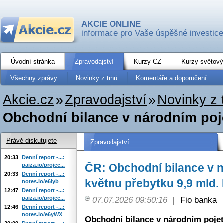
AKCIE ONLINE
informace pro Vaše úspěšné investice
Úvodní stránka
Zpravodajství
Kurzy CZ
Kurzy světový
Všechny zprávy
Novinky z trhů
Komentáře a doporučení
Akcie.cz
»
Zpravodajství
»
Novinky z 
Obchodní bilance v národním poje
Právě diskutujete
Zpravodajství
20:33
Denní report -...:
ČR: Obchodní bilance v n
paiza.io/projec...
20:33
Denní report -...:
květnu přebytku 9,9 mld.
notes.io/e6iyb
12:47
Denní report -...:
paiza.io/projec...
07.07.2026 09:50:16
|
Fio banka
12:46
Denní report -...:
notes.io/e6yWX
Obchodní bilance v národním pojet
20:09
Denní report -...: