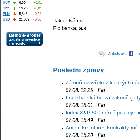
HUF
6,654
+0,01
JPY
13,286
+0,01
PLN
5,646
-0,24
USD
21,039
-0,30
Jakub Němec
Fio banka, a.s.
Diskutovat
F
Poslední zprávy
Zámoří uzavřelo v kladných č
Fio
07.08. 22:25
Frankfurtská burza zakončuje 
Fio
07.08. 18:01
Index S&P 500 mírně posiluje p
Fio
07.08. 15:49
Americké futures kontrakty mírn
Fio
07.08. 15:20