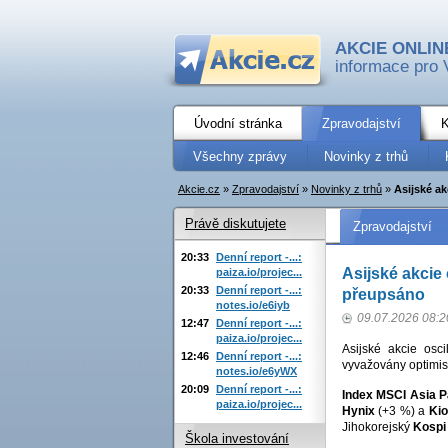
AKCIE ONLIN
informace pro 
Úvodní stránka
Zpravodajství
K
Všechny zprávy
Novinky z trhů
Akcie.cz
»
Zpravodajství
»
Novinky z trhů
»
Asijské ak
Právě diskutujete
Zpravodajství
20:33
Denní report -...:
Asijské akcie
paiza.io/projec...
20:33
Denní report -...:
přeupsáno
notes.io/e6iyb
09.07.2026 08:2
12:47
Denní report -...:
paiza.io/projec...
Asijské akcie osc
12:46
Denní report -...:
vyvažovány optimis
notes.io/e6yWX
20:09
Denní report -...:
Index MSCI Asia P
paiza.io/projec...
Hynix
(+3 %) a
Kio
Jihokorejský
Kospi
Škola investování