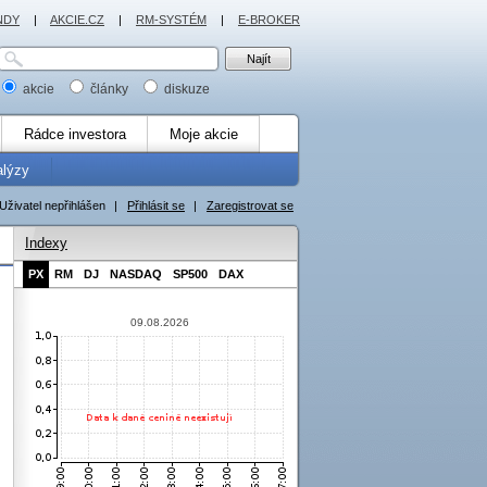
NDY
|
AKCIE.CZ
|
RM-SYSTÉM
|
E-BROKER
akcie
články
diskuze
Rádce investora
Moje akcie
alýzy
Uživatel nepřihlášen
|
Přihlásit se
|
Zaregistrovat se
Indexy
PX
RM
DJ
NASDAQ
SP500
DAX
09.08.2026