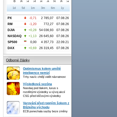
1d
5d
1m
3m
6m
1y
PX
-0,71
2 785,07
07.08.26
RM
-1,20
772,27
07.08.26
DJIA
+0,28
54 036,93
07.08.26
NASDAQ
+1,13
26 645,60
07.08.26
SP500
0,00
4 357,73
22.09.21
DAX
+0,69
26 319,45
07.08.26
Odborné články
Optimismus kolem umělé
inteligence nemizí
Trhy navíc chtějí vidět návratnost
Výsledková sezóna
Nasdaq pod tlakem, luxus s
rozdílnými výsledky a vývoj akcií
CSG před klíčovými výsledky
Varování před ropným šokem z
Blízkého východu
ECB ponechala sazby beze změny