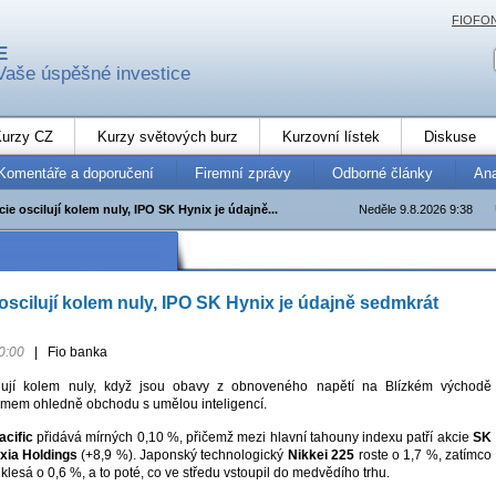
FIOFO
E
Vaše úspěšné investice
urzy CZ
Kurzy světových burz
Kurzovní lístek
Diskuse
Komentáře a doporučení
Firemní zprávy
Odborné články
An
cie oscilují kolem nuly, IPO SK Hynix je údajně...
Neděle 9.8.2026 9:38
 oscilují kolem nuly, IPO SK Hynix je údajně sedmkrát
0:00
|
Fio banka
ilují kolem nuly, když jsou obavy z obnoveného napětí na Blízkém východě
mem ohledně obchodu s umělou inteligencí.
acific
přidává mírných 0,10 %, přičemž mezi hlavní tahouny indexu patří akcie
SK
xia Holdings
(+8,9 %). Japonský technologický
Nikkei 225
roste o 1,7 %, zatímco
klesá o 0,6 %, a to poté, co ve středu vstoupil do medvědího trhu.