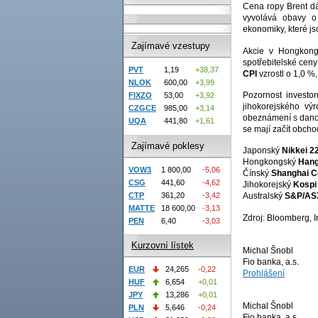
Cena ropy Brent dá
vyvolává obavy o
ekonomiky, které js
Zajímavé vzestupy
Akcie v Hongkong
spotřebitelské ceny
PVT
1,19
+38,37
CPI
vzrostl o 1,0 %,
NLOK
600,00
+3,99
Pozornost invest
FIXZO
53,00
+3,92
jihokorejského vý
CZGCE
985,00
+3,14
obeznámení s danou 
UQA
441,80
+1,61
se mají začít obcho
Zajímavé poklesy
Japonský
Nikkei 2
Hongkongský
Hang
VOW3
1 800,00
-5,06
Čínský
Shanghai C
CSG
441,60
-4,62
Jihokorejský
Kospi
CTP
361,20
-3,42
Australský
S&P/AS
MATTE
18 600,00
-3,13
Zdroj: Bloomberg, I
PEN
6,40
-3,03
Kurzovní lístek
Michal Šnobl
Fio banka, a.s.
EUR
24,265
-0,22
Prohlášení
HUF
6,654
+0,01
JPY
13,286
+0,01
Michal Šnobl
PLN
5,646
-0,24
Fio banka, a.s.