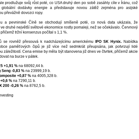
le prodlužuje svůj růst poté, co USA druhý den po sobě zasáhly cíle v Íránu, což
 globální dodávky energie a představuje novou zátěž zejména pro asijské
ou převážně dovozci ropy.
u a pevninské Číně se obchodují smíšeně poté, co nová data ukázala, že
 ve druhé největší světové ekonomice rostly pomaleji, než se očekávalo. Červnový
 přičemž tržní konsenzus počítal s 1,1 %.
orů se rovněž přesouvá k nadcházejícímu americkému
IPO SK Hynix.
Nabídka
robce paměťových čipů je již více než sedmkrát přeupsána, jak potvrzují lidé
záležitostí. Cena emise by měla být stanovena již dnes ve čtvrtek, přičemž akcie
dovat na burze v pátek.
25
+1,91 %
na 68092,44 b.
 Seng
-0,83 %
na 23999,19 b.
omposite
+0,87 %
na 4005,328 b.
+0,6 %
na 7290,11 b.
X 200
-0,26 %
na 8762,5 b.
nvesting