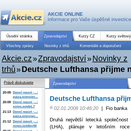
AKCIE ONLINE
informace pro Vaše úspěšné investice
Úvodní stránka
Zpravodajství
Kurzy CZ
Kurzy světový
Všechny zprávy
Novinky z trhů
Komentáře a doporučení
Akcie.cz
»
Zpravodajství
»
Novinky z
trhů
»
Deutsche Lufthansa přijme 
Právě diskutujete
Zpravodajství
20:09
Denní report -...:
Deutsche Lufthansa při
paiza.io/projec...
20:09
Denní report -...:
notes.io/e6rL7
02.01.2008 10:46:20
|
Fio banka
21:13
Denní report -...:
paiza.io/projec...
Druhá největší letecká společnos
21:12
Denní report -...:
(LHA), plánuje v letošním roc
notes.io/e6qyW
20:15
Denní report -...: