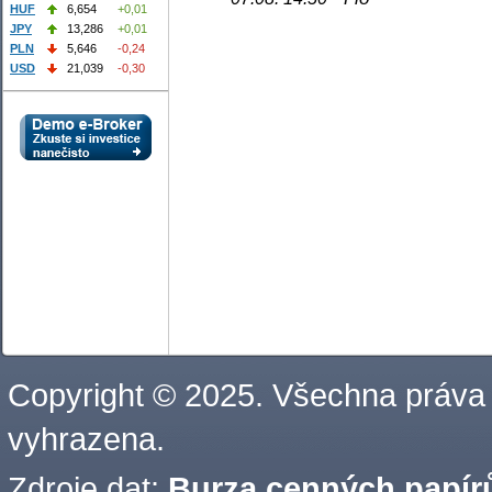
HUF
6,654
+0,01
JPY
13,286
+0,01
PLN
5,646
-0,24
USD
21,039
-0,30
Copyright © 2025. Všechna práva
vyhrazena.
Zdroje dat:
Burza cenných papírů