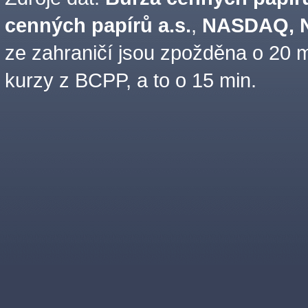
cenných papírů a.s.
,
NASDAQ, N
ze zahraničí jsou zpožděna o 20 m
kurzy z BCPP, a to o 15 min.