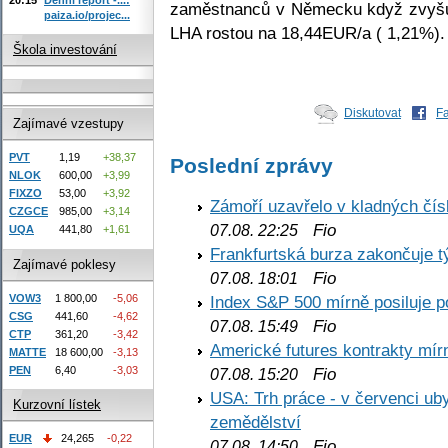
zaměstnanců v Německu když zvyšuje
paiza.io/projec...
LHA rostou na 18,44EUR/a ( 1,21%).
Škola investování
Diskutovat
F
Zajímavé vzestupy
PVT
1,19
+38,37
Poslední zprávy
NLOK
600,00
+3,99
FIXZO
53,00
+3,92
Zámoří uzavřelo v kladných č
CZGCE
985,00
+3,14
Fio
07.08. 22:25
UQA
441,80
+1,61
Frankfurtská burza zakončuje 
Zajímavé poklesy
Fio
07.08. 18:01
VOW3
1 800,00
-5,06
Index S&P 500 mírně posiluje p
CSG
441,60
-4,62
Fio
07.08. 15:49
CTP
361,20
-3,42
Americké futures kontrakty mírn
MATTE
18 600,00
-3,13
PEN
6,40
-3,03
Fio
07.08. 15:20
USA: Trh práce - v červenci ub
Kurzovní lístek
zemědělství
EUR
24,265
-0,22
Fio
07.08. 14:50