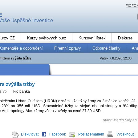
FIOFO
E
Vaše úspěšné investice
urzy CZ
Kurzy světových burz
Kurzovní lístek
Diskuse
Komentáře a doporučení
Firemní zprávy
Odborné články
An
itters zvýšila tržby
Pátek 7.8.2026 12:36
rs zvýšila tržby
1:35
|
Fio banka
lečením Urban Outfitters (URBN) oznámil, že tržby firmy za 2 měsíce končící 31.
 o 28% na 356 mil. USD. Srovnatelné tržby za stejné období stouply o 9% díky
n Anthropology. Akcie firmy včera zavřely na ceně 27,39 USD.
Autor: Martin Štěpán
Diskutovat
Facebook
Poslat emailem
Vytisknout