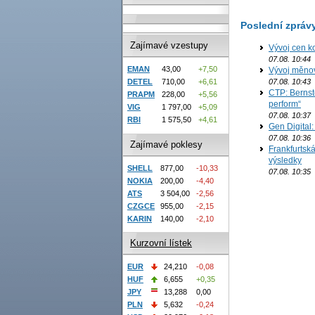
Poslední zpráv
Zajímavé vzestupy
Vývoj cen ko
07.08. 10:44
EMAN
43,00
+7,50
Vývoj měno
DETEL
710,00
+6,61
07.08. 10:43
CTP: Bernst
PRAPM
228,00
+5,56
perform“
VIG
1 797,00
+5,09
07.08. 10:37
RBI
1 575,50
+4,61
Gen Digital
07.08. 10:36
Zajímavé poklesy
Frankfurtská
výsledky
SHELL
877,00
-10,33
07.08. 10:35
NOKIA
200,00
-4,40
ATS
3 504,00
-2,56
CZGCE
955,00
-2,15
KARIN
140,00
-2,10
Kurzovní lístek
EUR
24,210
-0,08
HUF
6,655
+0,35
JPY
13,288
0,00
PLN
5,632
-0,24