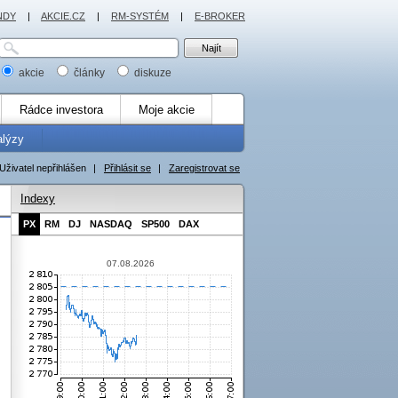
NDY
|
AKCIE.CZ
|
RM-SYSTÉM
|
E-BROKER
akcie
články
diskuze
Rádce investora
Moje akcie
alýzy
Uživatel nepřihlášen
|
Přihlásit se
|
Zaregistrovat se
Indexy
PX
RM
DJ
NASDAQ
SP500
DAX
07.08.2026