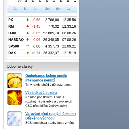
1d
5d
1m
3m
6m
1y
PX
-0,68
2 786,00
12:35:56
RM
-1,45
770,32
12:33:16
DJIA
-0,85
53 885,10
06.08.26
NASDAQ
-0,06
26 348,35
07.08.26
SP500
0,00
4 357,73
22.09.21
DAX
+0,74
26 332,37
12:15:19
Odborné články
Optimismus kolem umělé
inteligence nemizí
Trhy navíc chtějí vidět návratnost
Výsledková sezóna
Nasdaq pod tlakem, luxus s
rozdílnými výsledky a vývoj akcií
CSG před klíčovými výsledky
Varování před ropným šokem z
Blízkého východu
ECB ponechala sazby beze změny