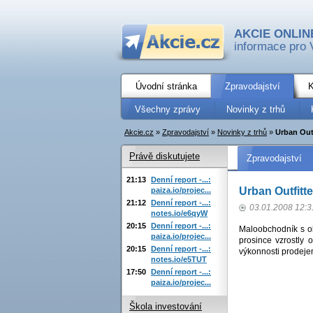
AKCIE ONLIN
informace pro 
Úvodní stránka
Zpravodajství
K
Všechny zprávy
Novinky z trhů
Akcie.cz
»
Zpravodajství
»
Novinky z trhů
»
Urban Outf
Právě diskutujete
Zpravodajství
21:13
Denní report -...:
Urban Outfitte
paiza.io/projec...
21:12
Denní report -...:
03.01.2008 12:3
notes.io/e6qyW
20:15
Denní report -...:
Maloobchodník s ob
paiza.io/projec...
prosince vzrostly
20:15
Denní report -...:
výkonnosti prodeje
notes.io/e5TUT
17:50
Denní report -...:
paiza.io/projec...
Škola investování