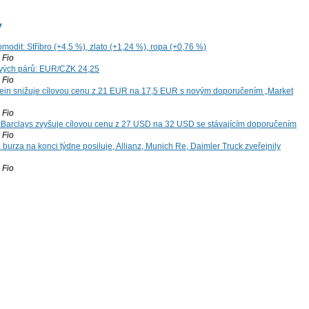
y
modit: Stříbro (+4,5 %), zlato (+1,24 %), ropa (+0,76 %)
Fio
vých párů: EUR/CZK 24,25
Fio
ein snižuje cílovou cenu z 21 EUR na 17,5 EUR s novým doporučením „Market
Fio
: Barclays zvyšuje cílovou cenu z 27 USD na 32 USD se stávajícím doporučením
Fio
 burza na konci týdne posiluje, Allianz, Munich Re, Daimler Truck zveřejnily
Fio