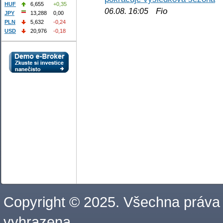
HUF
6,655
+0,35
Fio
06.08. 16:05
JPY
13,288
0,00
PLN
5,632
-0,24
USD
20,976
-0,18
Copyright © 2025. Všechna práva
vyhrazena.