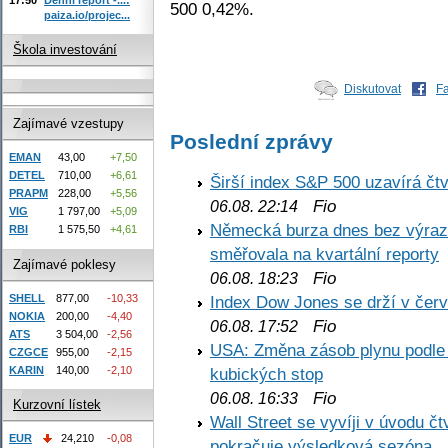
500 0,42%.
paiza.io/projec...
Škola investování
Diskutovat
F
Zajímavé vzestupy
Poslední zprávy
EMAN
43,00
+7,50
DETEL
710,00
+6,61
Širší index S&P 500 uzavírá čt
PRAPM
228,00
+5,56
Fio
06.08. 22:14
VIG
1 797,00
+5,09
Německá burza dnes bez výrazn
RBI
1 575,50
+4,61
směřovala na kvartální reporty
Zajímavé poklesy
Fio
06.08. 18:23
SHELL
877,00
-10,33
Index Dow Jones se drží v čer
NOKIA
200,00
-4,40
Fio
06.08. 17:52
ATS
3 504,00
-2,56
USA: Změna zásob plynu podle E
CZGCE
955,00
-2,15
KARIN
140,00
-2,10
kubických stop
Fio
06.08. 16:33
Kurzovní lístek
Wall Street se vyvíji v úvodu 
EUR
24,210
-0,08
pokračuje výsledková sezóna