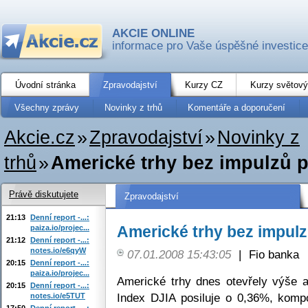
AKCIE ONLINE
informace pro Vaše úspěšné investice
Úvodní stránka
Zpravodajství
Kurzy CZ
Kurzy světový
Všechny zprávy
Novinky z trhů
Komentáře a doporučení
Akcie.cz
»
Zpravodajství
»
Novinky z
trhů
»
Americké trhy bez impulzů p
Právě diskutujete
Zpravodajství
21:13
Denní report -...:
Americké trhy bez impulzů
paiza.io/projec...
21:12
Denní report -...:
notes.io/e6qyW
07.01.2008 15:43:05
|
Fio banka
20:15
Denní report -...:
paiza.io/projec...
Americké trhy dnes otevřely výše a
20:15
Denní report -...:
Index DJIA posiluje o 0,36%, kom
notes.io/e5TUT
17:50
Denní report -...: