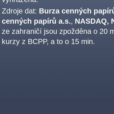
Zdroje dat:
Burza cenných papírů
cenných papírů a.s.
,
NASDAQ, N
ze zahraničí jsou zpožděna o 20 m
kurzy z BCPP, a to o 15 min.