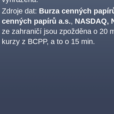
Zdroje dat:
Burza cenných papírů
cenných papírů a.s.
,
NASDAQ, N
ze zahraničí jsou zpožděna o 20 m
kurzy z BCPP, a to o 15 min.