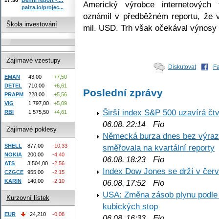
Americký výrobce internetových 
paiza.io/projec...
oznámil v předběžném reportu, že
Škola investování
mil. USD. Trh však očekával výnosy 
Zajímavé vzestupy
Diskutovat
F
EMAN
43,00
+7,50
DETEL
710,00
+6,61
Poslední zprávy
PRAPM
228,00
+5,56
VIG
1 797,00
+5,09
Širší index S&P 500 uzavírá čt
RBI
1 575,50
+4,61
Fio
06.08. 22:14
Zajímavé poklesy
Německá burza dnes bez výrazn
SHELL
877,00
-10,33
směřovala na kvartální reporty
NOKIA
200,00
-4,40
Fio
06.08. 18:23
ATS
3 504,00
-2,56
Index Dow Jones se drží v čer
CZGCE
955,00
-2,15
KARIN
140,00
-2,10
Fio
06.08. 17:52
USA: Změna zásob plynu podle E
Kurzovní lístek
kubických stop
EUR
24,210
-0,08
Fio
06.08. 16:33