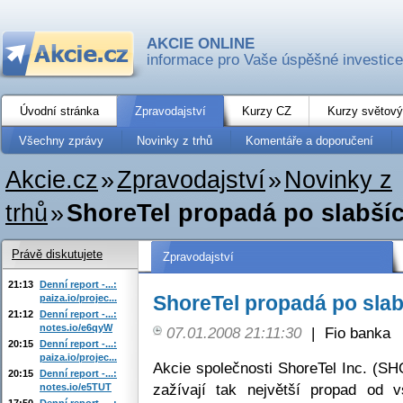
AKCIE ONLINE
informace pro Vaše úspěšné investice
Úvodní stránka
Zpravodajství
Kurzy CZ
Kurzy světový
Všechny zprávy
Novinky z trhů
Komentáře a doporučení
Akcie.cz
»
Zpravodajství
»
Novinky z
trhů
»
ShoreTel propadá po slabší
Právě diskutujete
Zpravodajství
21:13
Denní report -...:
ShoreTel propadá po sla
paiza.io/projec...
21:12
Denní report -...:
notes.io/e6qyW
07.01.2008 21:11:30
|
Fio banka
20:15
Denní report -...:
paiza.io/projec...
Akcie společnosti ShoreTel Inc. (S
20:15
Denní report -...:
zažívají tak největší propad od 
notes.io/e5TUT
17:50
Denní report -...: