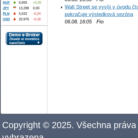
HUF
6,655
+0,35
Wall Street se vyvíji v úvodu 
JPY
13,288
0,00
pokračuje výsledková sezóna
PLN
5,632
-0,24
USD
20,976
-0,18
Fio
06.08. 16:05
Copyright © 2025. Všechna práva
vyhrazena.