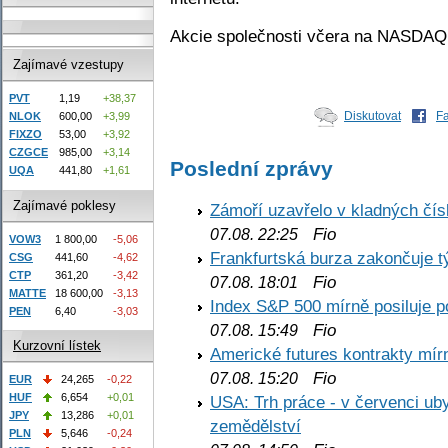
Akcie společnosti včera na NASDAQ
Zajímavé vzestupy
PVT
1,19
+38,37
Diskutovat
F
NLOK
600,00
+3,99
FIXZO
53,00
+3,92
CZGCE
985,00
+3,14
Poslední zprávy
UQA
441,80
+1,61
Zajímavé poklesy
Zámoří uzavřelo v kladných č
Fio
07.08. 22:25
VOW3
1 800,00
-5,06
Frankfurtská burza zakončuje 
CSG
441,60
-4,62
CTP
361,20
-3,42
Fio
07.08. 18:01
MATTE
18 600,00
-3,13
Index S&P 500 mírně posiluje p
PEN
6,40
-3,03
Fio
07.08. 15:49
Kurzovní lístek
Americké futures kontrakty mírn
Fio
07.08. 15:20
EUR
24,265
-0,22
HUF
6,654
+0,01
USA: Trh práce - v červenci ub
JPY
13,286
+0,01
zemědělství
PLN
5,646
-0,24