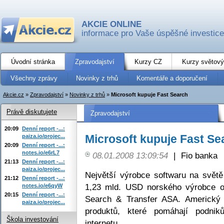
AKCIE ONLINE
informace pro Vaše úspěšné investice
Úvodní stránka
Zpravodajství
Kurzy CZ
Kurzy světový
Všechny zprávy
Novinky z trhů
Komentáře a doporučení
Akcie.cz
»
Zpravodajství
»
Novinky z trhů
»
Microsoft kupuje Fast Search
Právě diskutujete
Zpravodajství
20:09
Denní report -...:
Microsoft kupuje Fast Se
paiza.io/projec...
20:09
Denní report -...:
notes.io/e6rL7
08.01.2008 13:09:54
|
Fio banka
21:13
Denní report -...:
paiza.io/projec...
Největší výrobce softwaru na svět
21:12
Denní report -...:
1,23 mld. USD norského výrobce on
notes.io/e6qyW
20:15
Denní report -...:
Search & Transfer ASA. Americký o
paiza.io/projec...
produktů, které pomáhají podni
Škola investování
internetu.