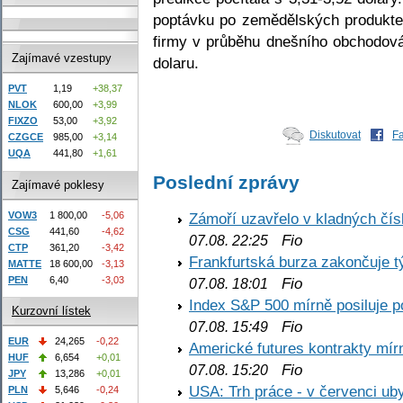
poptávku po zemědělských produktec
firmy v průběhu dnešního obchodován
Zajímavé vzestupy
dolaru.
PVT
1,19
+38,37
NLOK
600,00
+3,99
FIXZO
53,00
+3,92
Diskutovat
F
CZGCE
985,00
+3,14
UQA
441,80
+1,61
Poslední zprávy
Zajímavé poklesy
VOW3
1 800,00
-5,06
Zámoří uzavřelo v kladných č
CSG
441,60
-4,62
Fio
07.08. 22:25
CTP
361,20
-3,42
Frankfurtská burza zakončuje 
MATTE
18 600,00
-3,13
PEN
6,40
-3,03
Fio
07.08. 18:01
Index S&P 500 mírně posiluje p
Kurzovní lístek
Fio
07.08. 15:49
EUR
24,265
-0,22
Americké futures kontrakty mírn
HUF
6,654
+0,01
Fio
07.08. 15:20
JPY
13,286
+0,01
USA: Trh práce - v červenci ub
PLN
5,646
-0,24