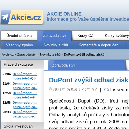
AKCIE ONLINE
informace pro Vaše úspěšné investice
Úvodní stránka
Zpravodajství
Kurzy CZ
Kurzy světový
Všechny zprávy
Novinky z trhů
Komentáře a doporučení
Akcie.cz
»
Zpravodajství
»
Novinky z trhů
»
DuPont zvýšil odhad zisků
Právě diskutujete
Zpravodajství
21:04
Denní report -...:
DuPont zvýšil odhad zis
notes.io/e6aQb
21:04
Denní report -...:
paiza.io/projec...
09.01.2008 17:21:37
|
Colosseum,
12:58
Denní report -...:
notes.io/e6ay9
Společnosti Dupot (DD), třetí ne
12:58
Denní report -...:
prohlásila, že očekává zisky za ro
paiza.io/projec...
20:33
Denní report -...:
Odhady analytiků počítaly s hodnoto
paiza.io/projec...
svůj odhad zisků pro rok 2008 na 
Škola investování
predikce počítala s 3,31-3,52 dolary