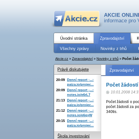
AKCIE ONLIN
informace pro 
Úvodní stránka
Zpravodajství
K
Všechny zprávy
Novinky z trhů
Akcie.cz
»
Zpravodajství
»
Novinky z trhů
»
Počet žád
Právě diskutujete
Zpravodajství
20:09
Denní report -...:
Počet žádostí
paiza.io/projec...
20:09
Denní report -...:
10.01.2008 14:3
notes.io/e6rL7
21:13
Denní report -...:
Počet žádostí o pod
paiza.io/projec...
počet žádostí za po
21:12
Denní report -...:
340tis.
notes.io/e6qyW
20:15
Denní report -...:
paiza.io/projec...
Škola investování