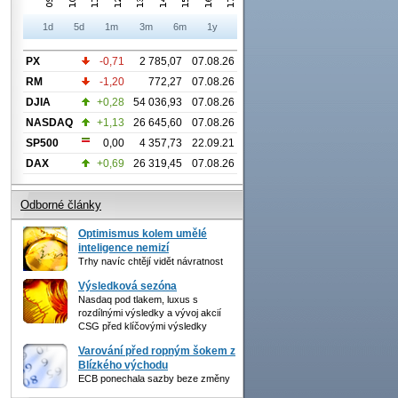
1d
5d
1m
3m
6m
1y
PX
-0,71
2 785,07
07.08.26
RM
-1,20
772,27
07.08.26
DJIA
+0,28
54 036,93
07.08.26
NASDAQ
+1,13
26 645,60
07.08.26
SP500
0,00
4 357,73
22.09.21
DAX
+0,69
26 319,45
07.08.26
Odborné články
Optimismus kolem umělé
inteligence nemizí
Trhy navíc chtějí vidět návratnost
Výsledková sezóna
Nasdaq pod tlakem, luxus s
rozdílnými výsledky a vývoj akcií
CSG před klíčovými výsledky
Varování před ropným šokem z
Blízkého východu
ECB ponechala sazby beze změny