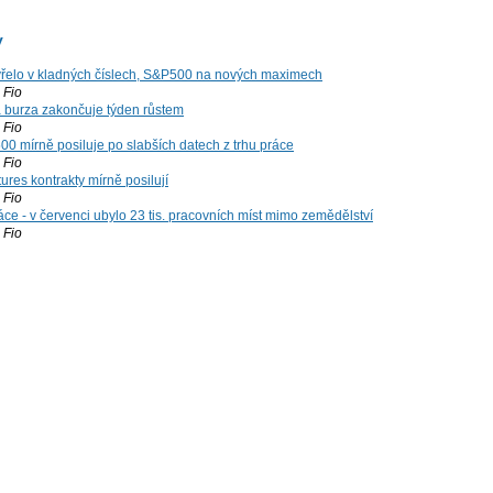
y
řelo v kladných číslech, S&P500 na nových maximech
Fio
á burza zakončuje týden růstem
Fio
00 mírně posiluje po slabších datech z trhu práce
Fio
ures kontrakty mírně posilují
Fio
ce - v červenci ubylo 23 tis. pracovních míst mimo zemědělství
Fio