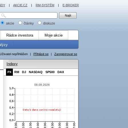
NDY
|
AKCIE.CZ
|
RM-SYSTÉM
|
E-BROKER
akcie
články
diskuze
Rádce investora
Moje akcie
alýzy
Uživatel nepřihlášen
|
Přihlásit se
|
Zaregistrovat se
Indexy
PX
RM
DJ
NASDAQ
SP500
DAX
08.08.2026