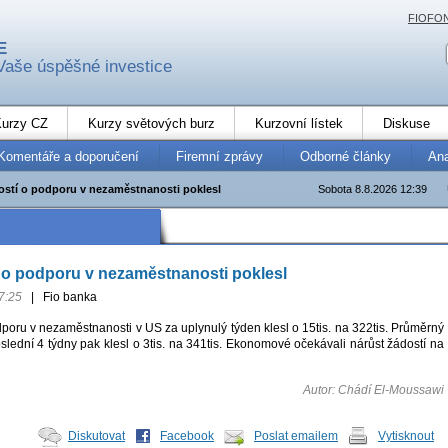
FIOFO
E
Vaše úspěšné investice
urzy CZ
Kurzy světových burz
Kurzovní lístek
Diskuse
Komentáře a doporučení
Firemní zprávy
Odborné články
An
ostí o podporu v nezaměstnanosti poklesl
Sobota 8.8.2026 12:39
 o podporu v nezaměstnanosti poklesl
7:25
|
Fio banka
poru v nezaměstnanosti v US za uplynulý týden klesl o 15tis. na 322tis. Průměrný
slední 4 týdny pak klesl o 3tis. na 341tis. Ekonomové očekávali nárůst žádostí na
Autor: Chádí El-Moussawi
Diskutovat
Facebook
Poslat emailem
Vytisknout