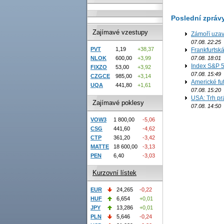
Poslední zpráv
Zajímavé vzestupy
Zámoří uzav
07.08. 22:25
PVT
1,19
+38,37
Frankfurtsk
NLOK
600,00
+3,99
07.08. 18:01
Index S&P 5
FIXZO
53,00
+3,92
07.08. 15:49
CZGCE
985,00
+3,14
Americké fut
UQA
441,80
+1,61
07.08. 15:20
USA: Trh prá
Zajímavé poklesy
07.08. 14:50
VOW3
1 800,00
-5,06
CSG
441,60
-4,62
CTP
361,20
-3,42
MATTE
18 600,00
-3,13
PEN
6,40
-3,03
Kurzovní lístek
EUR
24,265
-0,22
HUF
6,654
+0,01
JPY
13,286
+0,01
PLN
5,646
-0,24