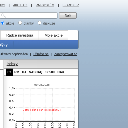
NDY
|
AKCIE.CZ
|
RM-SYSTÉM
|
E-BROKER
akcie
články
diskuze
Rádce investora
Moje akcie
alýzy
Uživatel nepřihlášen
|
Přihlásit se
|
Zaregistrovat se
Indexy
PX
RM
DJ
NASDAQ
SP500
DAX
09.08.2026