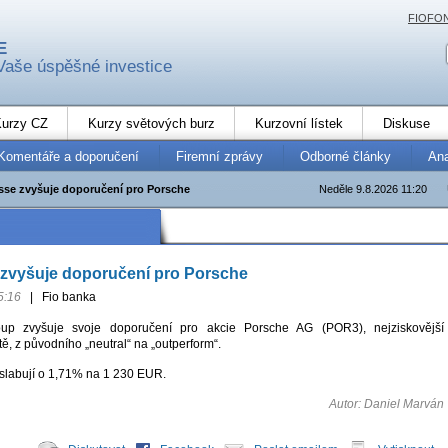
FIOFO
E
Vaše úspěšné investice
urzy CZ
Kurzy světových burz
Kurzovní lístek
Diskuse
Komentáře a doporučení
Firemní zprávy
Odborné články
An
isse zvyšuje doporučení pro Porsche
Neděle 9.8.2026 11:20
 zvyšuje doporučení pro Porsche
5:16
|
Fio banka
oup zvyšuje svoje doporučení pro akcie Porsche AG (POR3), nejziskovější
ě, z původního „neutral“ na „outperform“.
oslabují o 1,71% na 1 230 EUR.
Autor: Daniel Marván