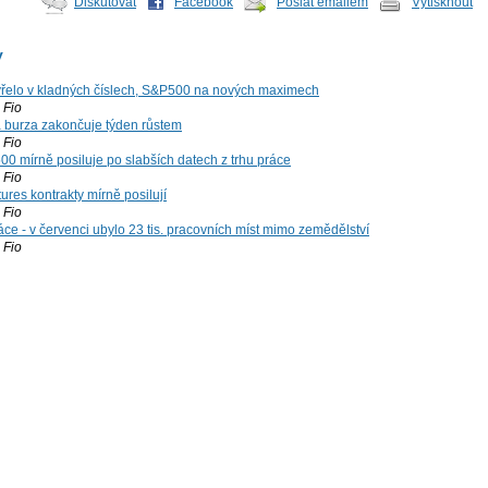
Diskutovat
Facebook
Poslat emailem
Vytisknout
y
řelo v kladných číslech, S&P500 na nových maximech
Fio
á burza zakončuje týden růstem
Fio
00 mírně posiluje po slabších datech z trhu práce
Fio
ures kontrakty mírně posilují
Fio
ce - v červenci ubylo 23 tis. pracovních míst mimo zemědělství
Fio