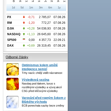
1d
5d
1m
3m
6m
1y
PX
-0,71
2 785,07
07.08.26
RM
-1,20
772,27
07.08.26
DJIA
+0,28
54 036,93
07.08.26
NASDAQ
+1,13
26 645,60
07.08.26
SP500
0,00
4 357,73
22.09.21
DAX
+0,69
26 319,45
07.08.26
Odborné články
Optimismus kolem umělé
inteligence nemizí
Trhy navíc chtějí vidět návratnost
Výsledková sezóna
Nasdaq pod tlakem, luxus s
rozdílnými výsledky a vývoj akcií
CSG před klíčovými výsledky
Varování před ropným šokem z
Blízkého východu
ECB ponechala sazby beze změny