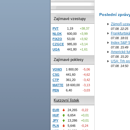
Poslední zpráv
Zajímavé vzestupy
Zámoří uzav
PVT
1,19
+38,37
07.08. 22:25
Frankfurtsk
NLOK
600,00
+3,99
07.08. 18:01
FIXZO
53,00
+3,92
Index S&P 5
CZGCE
985,00
+3,14
07.08. 15:49
UQA
441,80
+1,61
Americké fut
07.08. 15:20
Zajímavé poklesy
USA: Trh prá
07.08. 14:50
VOW3
1 800,00
-5,06
CSG
441,60
-4,62
CTP
361,20
-3,42
MATTE
18 600,00
-3,13
PEN
6,40
-3,03
Kurzovní lístek
EUR
24,265
-0,22
HUF
6,654
+0,01
JPY
13,286
+0,01
PLN
5,646
-0,24