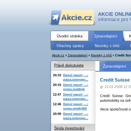
AKCIE ONLIN
informace pro 
Úvodní stránka
Zpravodajství
K
Všechny zprávy
Novinky z trhů
Akcie.cz
»
Zpravodajství
»
Novinky z trhů
»
Credit Su
Právě diskutujete
Zpravodajství
20:33
Denní report -...:
Credit Suisse
paiza.io/projec...
20:33
Denní report -...:
15.01.2008 11:3
notes.io/e6iyb
12:47
Denní report -...:
Credit Suisse Gr
paiza.io/projec...
automobilky na svět
12:46
Denní report -...:
notes.io/e6yWX
Akcie společnosti 
20:09
Denní report -...:
paiza.io/projec...
Škola investování