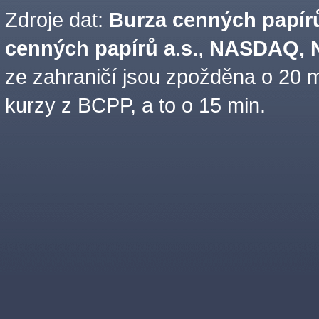
Zdroje dat:
Burza cenných papírů
cenných papírů a.s.
,
NASDAQ, N
ze zahraničí jsou zpožděna o 20 m
kurzy z BCPP, a to o 15 min.