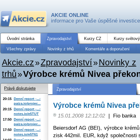
AKCIE ONLINE
informace pro Vaše úspěšné investice
Úvodní stránka
Zpravodajství
Kurzy CZ
Kurzy světový
Všechny zprávy
Novinky z trhů
Komentáře a doporučení
Akcie.cz
»
Zpravodajství
»
Novinky z
trhů
»
Výrobce krémů Nivea překo
Právě diskutujete
Zpravodajství
20:15
Denní report -...:
Výrobce krémů Nivea př
paiza.io/projec...
20:15
Denní report -...:
notes.io/e5TUT
15.01.2008 12:12:02
|
Fio banka
17:50
Denní report -...:
paiza.io/projec...
Beiersdorf AG (BEI), výrobce krémů 
17:50
Denní report -...:
zisk 442mil. EUR, když společnosti s
notes.io/e5T61
14:03
Denní report -...: