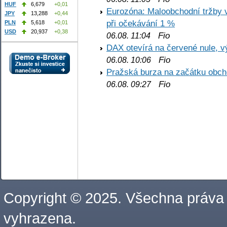
HUF
6,679
+0,01
Eurozóna: Maloobchodní tržby 
JPY
13,288
+0,44
při očekávání 1 %
PLN
5,618
+0,01
USD
20,937
+0,38
Fio
06.08. 11:04
DAX otevírá na červené nule, v
Fio
06.08. 10:06
Pražská burza na začátku obch
Fio
06.08. 09:27
Copyright © 2025. Všechna práva
vyhrazena.