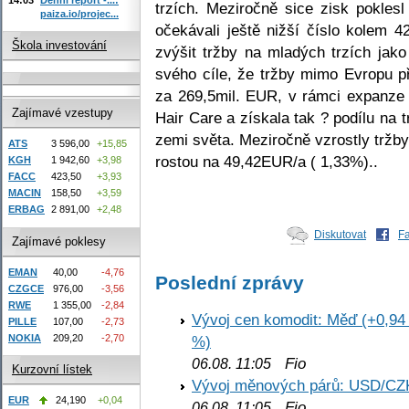
trzích. Meziročně sice zisk pokles
paiza.io/projec...
očekávali ještě nižší číslo kolem 4
Škola investování
zvýšit tržby na mladých trzích jako
svého cíle, že tržby mimo Evropu p
za 269,5mil. EUR, v rámci expanze
Zajímavé vzestupy
Hair Care a získala tak ? podílu na 
zemi světa. Meziročně vzrostly tržb
ATS
3 596,00
+15,85
rostou na 49,42EUR/a ( 1,33%)..
KGH
1 942,60
+3,98
FACC
423,50
+3,93
MACIN
158,50
+3,59
ERBAG
2 891,00
+2,48
Diskutovat
F
Zajímavé poklesy
EMAN
40,00
-4,76
Poslední zprávy
CZGCE
976,00
-3,56
RWE
1 355,00
-2,84
Vývoj cen komodit: Měď (+0,94 
PILLE
107,00
-2,73
NOKIA
209,20
-2,70
%)
Fio
06.08. 11:05
Kurzovní lístek
Vývoj měnových párů: USD/CZ
EUR
24,190
+0,04
Fio
06.08. 11:05