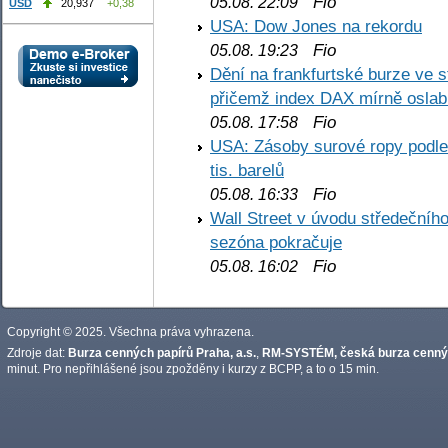
Fio
05.08. 22:09
USD
20,937
+0,38
USA: Dow Jones na rekordu
Fio
05.08. 19:23
Dění na frankfurtské burze ve s
přičemž index DAX mírně oslabi
Fio
05.08. 17:58
USA: Zásoby surové ropy podle 
tis. barelů
Fio
05.08. 16:33
Wall Street v úvodu středečníh
sezóna pokračuje
Fio
05.08. 16:02
Copyright © 2025. Všechna práva vyhrazena.
Zdroje dat:
Burza cenných papírů Praha, a.s.
,
RM-SYSTÉM, česká burza cennýc
minut. Pro nepřihlášené jsou zpožděny i kurzy z BCPP, a to o 15 min.