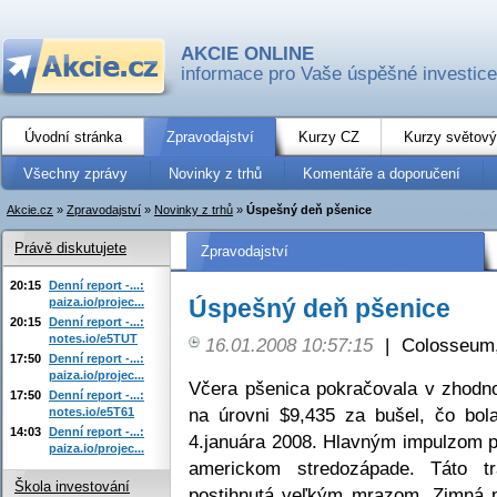
AKCIE ONLINE
informace pro Vaše úspěšné investice
Úvodní stránka
Zpravodajství
Kurzy CZ
Kurzy světový
Všechny zprávy
Novinky z trhů
Komentáře a doporučení
Akcie.cz
»
Zpravodajství
»
Novinky z trhů
»
Úspešný deň pšenice
Právě diskutujete
Zpravodajství
20:15
Denní report -...:
Úspešný deň pšenice
paiza.io/projec...
20:15
Denní report -...:
notes.io/e5TUT
16.01.2008 10:57:15
|
Colosseum,
17:50
Denní report -...:
paiza.io/projec...
Včera pšenica pokračovala v zhodn
17:50
Denní report -...:
na úrovni $9,435 za bušel, čo bol
notes.io/e5T61
14:03
Denní report -...:
4.januára 2008. Hlavným impulzom p
paiza.io/projec...
americkom stredozápade. Táto tr
Škola investování
postihnutá veľkým mrazom. Zimná p