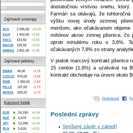
dostatočnou vrstvou snehu, ktorý 
Farmári sa obávajú, že tohtoročn
Zajímavé vzestupy
výšku novej úrody ozimnej pšen
menšom, ako očakávanom objeme osi
ATS
3 596,00
+15,85
miliónov akrov zimnej pšenice, čo 
KGH
1 942,60
+3,98
FACC
423,50
+3,93
oproti minulému roku o 3,6%. T
MACIN
158,50
+3,59
očakávaných 7,8% zo strany analyti
ERBAG
2 891,00
+2,48
V piatok marcový kontrakt pšenice n
Zajímavé poklesy
15 centov (1,6%) a uzatváral na $
EMAN
40,00
-4,76
kontrakt obchoduje na úrovni okolo $
CZGCE
976,00
-3,56
RWE
1 355,00
-2,84
PILLE
107,00
-2,73
NOKIA
209,20
-2,70
Diskutovat
F
Kurzovní lístek
EUR
24,190
+0,04
Poslední zprávy
HUF
6,679
+0,01
JPY
13,288
+0,44
Smíšený závěr v zámoří
PLN
5,618
+0,01