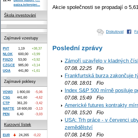
paiza.io/projec...
Akcie společnosti se propadají o 5,
Škola investování
Diskutovat
F
Zajímavé vzestupy
Poslední zprávy
PVT
1,19
+38,37
NLOK
600,00
+3,99
Zámoří uzavřelo v kladných č
FIXZO
53,00
+3,92
CZGCE
985,00
+3,14
Fio
07.08. 22:25
UQA
441,80
+1,61
Frankfurtská burza zakončuje 
Zajímavé poklesy
Fio
07.08. 18:01
Index S&P 500 mírně posiluje p
VOW3
1 800,00
-5,06
Fio
07.08. 15:49
CSG
441,60
-4,62
CTP
361,20
-3,42
Americké futures kontrakty mírn
MATTE
18 600,00
-3,13
Fio
07.08. 15:20
PEN
6,40
-3,03
USA: Trh práce - v červenci ub
Kurzovní lístek
zemědělství
Fio
07.08. 14:50
EUR
24,265
-0,22