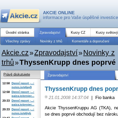
AKCIE ONLINE
informace pro Vaše úspěšné investice
Úvodní stránka
Zpravodajství
Kurzy CZ
Kurzy světový
Všechny zprávy
Novinky z trhů
Komentáře a doporučení
Akcie.cz
»
Zpravodajství
»
Novinky z
trhů
»
ThyssenKrupp dnes poprvé 
Právě diskutujete
Zpravodajství
12:58
Denní report -...:
ThyssenKrupp dnes popr
notes.io/e6ay9
12:58
Denní report -...:
paiza.io/projec...
21.01.2008 14:37:04
|
Fio banka
20:33
Denní report -...:
paiza.io/projec...
Akcie ThyssenKruppu AG (TKA), ne
20:33
Denní report -...:
se dnes poprvé obchodují bez nároku
notes.io/e6iyb
12:47
Denní report -...: