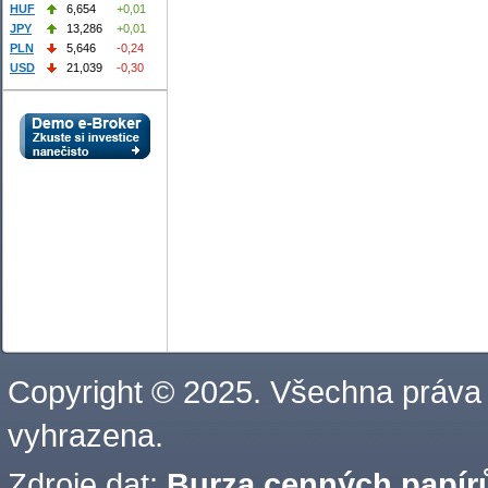
HUF
6,654
+0,01
JPY
13,286
+0,01
PLN
5,646
-0,24
USD
21,039
-0,30
Copyright © 2025. Všechna práva
vyhrazena.
Zdroje dat:
Burza cenných papírů