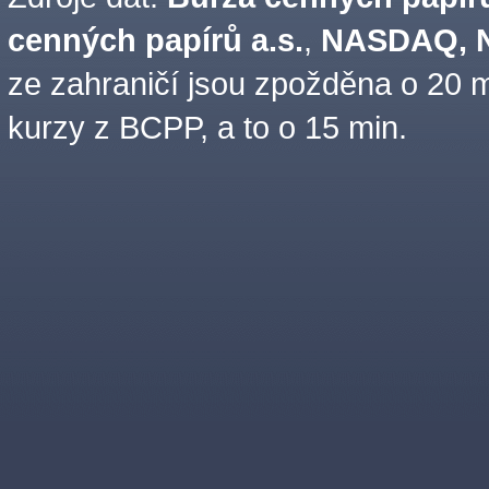
cenných papírů a.s.
,
NASDAQ, N
ze zahraničí jsou zpožděna o 20 m
kurzy z BCPP, a to o 15 min.