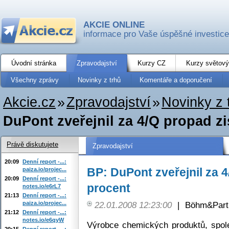
AKCIE ONLINE
informace pro Vaše úspěšné investice
Úvodní stránka
Zpravodajství
Kurzy CZ
Kurzy světový
Všechny zprávy
Novinky z trhů
Komentáře a doporučení
Akcie.cz
»
Zpravodajství
»
Novinky z 
DuPont zveřejnil za 4/Q propad z
Právě diskutujete
Zpravodajství
20:09
Denní report -...:
BP: DuPont zveřejnil za 4
paiza.io/projec...
20:09
Denní report -...:
procent
notes.io/e6rL7
21:13
Denní report -...:
paiza.io/projec...
22.01.2008 12:23:00
|
Böhm&Partn
21:12
Denní report -...:
notes.io/e6qyW
Výrobce chemických produktů, spo
20:15
Denní report -...: