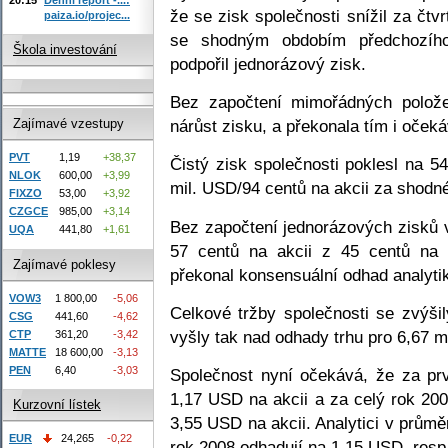
že se zisk společnosti snížil za čtvr
paiza.io/projec...
se shodným obdobím předchozího
Škola investování
podpořil jednorázový zisk.
Bez započtení mimořádných polože
nárůst zisku, a překonala tím i očeká
Zajímavé vzestupy
PVT
1,19
+38,37
Čistý zisk společnosti poklesl na 5
NLOK
600,00
+3,99
mil. USD/94 centů na akcii za shodné
FIXZO
53,00
+3,92
CZGCE
985,00
+3,14
Bez započtení jednorázových zisků 
UQA
441,80
+1,61
57 centů na akcii z 45 centů na
Zajímavé poklesy
překonal konsensuální odhad analytik
VOW3
1 800,00
-5,06
Celkové tržby společnosti se zvýši
CSG
441,60
-4,62
vyšly tak nad odhady trhu pro 6,67 
CTP
361,20
-3,42
MATTE
18 600,00
-3,13
PEN
6,40
-3,03
Společnost nyní očekává, že za prv
1,17 USD na akcii a za celý rok 20
Kurzovní lístek
3,55 USD na akcii. Analytici v průměr
EUR
24,265
-0,22
rok 2008 odhadují na 1,15 USD, resp