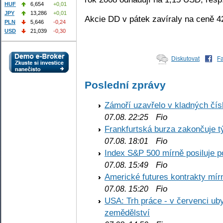
HUF
6,654
+0,01
JPY
13,286
+0,01
Akcie DD v pátek zavíraly na ceně 
PLN
5,646
-0,24
USD
21,039
-0,30
Diskutovat
F
Poslední zprávy
Zámoří uzavřelo v kladných č
Fio
07.08. 22:25
Frankfurtská burza zakončuje 
Fio
07.08. 18:01
Index S&P 500 mírně posiluje p
Fio
07.08. 15:49
Americké futures kontrakty mírn
Fio
07.08. 15:20
USA: Trh práce - v červenci ub
zemědělství