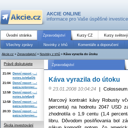
AKCIE ONLINE
informace pro Vaše úspěšné investice
Úvodní stránka
Zpravodajství
Kurzy CZ
Kurzy světový
Všechny zprávy
Novinky z trhů
Komentáře a doporučení
Akcie.cz
»
Zpravodajství
»
Novinky z trhů
»
Káva vyrazila do útoku
Právě diskutujete
Zpravodajství
21:04
Denní report -...:
Káva vyrazila do útoku
notes.io/e6aQb
21:04
Denní report -...:
paiza.io/projec...
23.01.2008 10:04:24
|
Colosseum,
12:58
Denní report -...:
notes.io/e6ay9
Marcový kontrakt kávy Robusty vče
12:58
Denní report -...:
percenta) na hodnotu 2047 USD z
paiza.io/projec...
20:33
Denní report -...:
zhodnotila o 1,9 centu (1,4 perce
paiza.io/projec...
libru. Dôvodom posilňovania bol zá
Škola investování
nákup komodít potom, čo americká