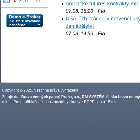
USD
21,039
-0,30
Americké futures kontrakty mírn
Fio
07.08. 15:20
USA: Trh práce - v červenci ub
zemědělství
Fio
07.08. 14:50
Copyright © 2025. Všechna práva vyhrazena.
Zdroje dat:
Burza cenných papírů Praha, a.s.
,
RM-SYSTÉM, česká burza cennýc
minut. Pro nepřihlášené jsou zpožděny i kurzy z BCPP, a to o 15 min.