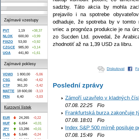
sadzby. Táto akcia by mohla zac
prejavilo i na spotrebe obyvateľov
Zajímavé vzestupy
odhaduje, že spotreba by v tomto 
vriec a prognóza produkcie je na úr
PVT
1,19
+38,37
zo Sucden Ltd. povedal, že Arabi
NLOK
600,00
+3,99
FIXZO
53,00
+3,92
zhodnotiť až na 1,39 USD za libru.
CZGCE
985,00
+3,14
UQA
441,80
+1,61
Zajímavé poklesy
Diskutovat
F
VOW3
1 800,00
-5,06
CSG
441,60
-4,62
Poslední zprávy
CTP
361,20
-3,42
MATTE
18 600,00
-3,13
PEN
6,40
-3,03
Zámoří uzavřelo v kladných č
Fio
07.08. 22:25
Kurzovní lístek
Frankfurtská burza zakončuje 
EUR
24,265
-0,22
Fio
07.08. 18:01
HUF
6,654
+0,01
Index S&P 500 mírně posiluje p
JPY
13,286
+0,01
Fio
PLN
5,646
-0,24
07.08. 15:49