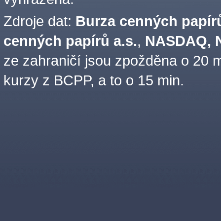
Zdroje dat:
Burza cenných papírů
cenných papírů a.s.
,
NASDAQ, N
ze zahraničí jsou zpožděna o 20 m
kurzy z BCPP, a to o 15 min.