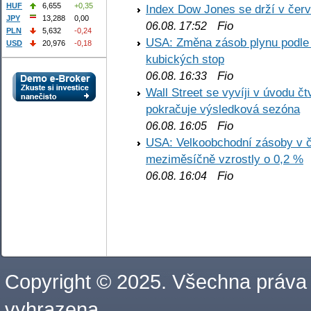
HUF
6,655
+0,35
Index Dow Jones se drží v čer
JPY
13,288
0,00
Fio
06.08. 17:52
PLN
5,632
-0,24
USA: Změna zásob plynu podle E
USD
20,976
-0,18
kubických stop
Fio
06.08. 16:33
Wall Street se vyvíji v úvodu 
pokračuje výsledková sezóna
Fio
06.08. 16:05
USA: Velkoobchodní zásoby v č
meziměsíčně vzrostly o 0,2 %
Fio
06.08. 16:04
Copyright © 2025. Všechna práva
vyhrazena.