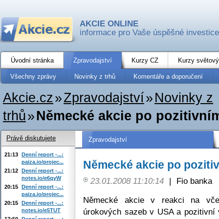
AKCIE ONLINE
informace pro Vaše úspěšné investice
Úvodní stránka
Zpravodajství
Kurzy CZ
Kurzy světový
Všechny zprávy
Novinky z trhů
Komentáře a doporučení
Akcie.cz
»
Zpravodajství
»
Novinky z
trhů
»
Německé akcie po pozitivním
Právě diskutujete
Zpravodajství
21:13
Denní report -...:
Německé akcie po pozitiv
paiza.io/projec...
21:12
Denní report -...:
notes.io/e6qyW
23.01.2008 11:10:14
|
Fio banka
20:15
Denní report -...:
paiza.io/projec...
Německé akcie v reakci na včere
20:15
Denní report -...:
úrokových sazeb v USA a pozitivní v
notes.io/e5TUT
17:50
Denní report -...: