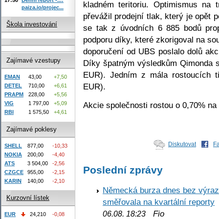
kladném teritoriu. Optimismus na 
paiza.io/projec...
převážil prodejní tlak, který je opět
Škola investování
se tak z úvodních 6 885 bodů pro
podporu díky, které zkorigoval na s
doporučení od UBS poslalo dolů a
Zajímavé vzestupy
Díky špatným výsledkům Qimonda se
EUR). Jedním z mála rostoucích t
EMAN
43,00
+7,50
EUR).
DETEL
710,00
+6,61
PRAPM
228,00
+5,56
Akcie společnosti rostou o 0,70% na
VIG
1 797,00
+5,09
RBI
1 575,50
+4,61
Zajímavé poklesy
Diskutovat
F
SHELL
877,00
-10,33
NOKIA
200,00
-4,40
ATS
3 504,00
-2,56
Poslední zprávy
CZGCE
955,00
-2,15
KARIN
140,00
-2,10
Německá burza dnes bez výrazn
Kurzovní lístek
směřovala na kvartální reporty
Fio
06.08. 18:23
EUR
24,210
-0,08