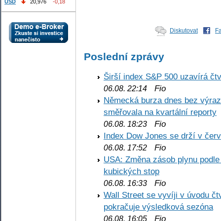
USD
20,976
-0,18
Diskutovat
F
Poslední zprávy
Širší index S&P 500 uzavírá čt
Fio
06.08. 22:14
Německá burza dnes bez výrazn
směřovala na kvartální reporty
Fio
06.08. 18:23
Index Dow Jones se drží v čer
Fio
06.08. 17:52
USA: Změna zásob plynu podle E
kubických stop
Fio
06.08. 16:33
Wall Street se vyvíji v úvodu 
pokračuje výsledková sezóna
Fio
06.08. 16:05