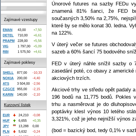
Únorové futures na sazby FEDu vy
znamená 81% šanci, že FED bud
současných 3,50% na 2,75%, nejspíš
Zajímavé vzestupy
které by se mělo konat 30. ledna. Vy
EMAN
43,00
+7,50
na 122%.
DETEL
710,00
+6,61
PRAPM
228,00
+5,56
V úterý večer se futures obchodova
VIG
1 797,00
+5,09
sazeb a 60% šancí 75 bodového sníže
RBI
1 575,50
+4,61
Zajímavé poklesy
FED v úterý náhle snížil sazby o
zasedání poté, co obavy z americké r
SHELL
877,00
-10,33
akciových trzích.
NOKIA
200,00
-4,40
ATS
3 504,00
-2,56
Akciové trhy ve středu opět padaly 
CZGCE
955,00
-2,15
KARIN
140,00
-2,10
196 bodů na 11,775 bodů. Pokles v
trhu a nasměrovat je do dluhopisov
Kurzovní lístek
poptávky klesl výnos 10 letého stá
EUR
24,210
-0,08
3,321%, což je jeho nejnižší výnos
HUF
6,655
+0,35
JPY
13,288
0,00
(bod = bazický bod, tedy 0,1% v saz
PLN
5,632
-0,24