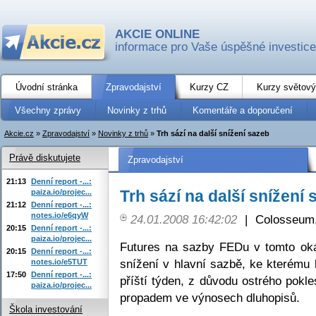
AKCIE ONLINE
informace pro Vaše úspěšné investice
Úvodní stránka
Zpravodajství
Kurzy CZ
Kurzy světový
Všechny zprávy
Novinky z trhů
Komentáře a doporučení
Akcie.cz
»
Zpravodajství
»
Novinky z trhů
»
Trh sází na další snížení sazeb
Právě diskutujete
Zpravodajství
21:13
Denní report -...:
Trh sází na další snížení
paiza.io/projec...
21:12
Denní report -...:
notes.io/e6qyW
24.01.2008 16:42:02
|
Colosseum,
20:15
Denní report -...:
paiza.io/projec...
Futures na sazby FEDu v tomto oka
20:15
Denní report -...:
snížení v hlavní sazbě, ke kterému
notes.io/e5TUT
17:50
Denní report -...:
příští týden, z důvodu ostrého pok
paiza.io/projec...
propadem ve výnosech dluhopisů.
Škola investování