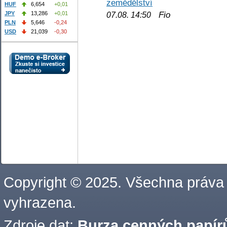
zemědělství
HUF
6,654
+0,01
Fio
JPY
13,286
+0,01
07.08. 14:50
PLN
5,646
-0,24
USD
21,039
-0,30
Copyright © 2025. Všechna práva
vyhrazena.
Zdroje dat:
Burza cenných papírů