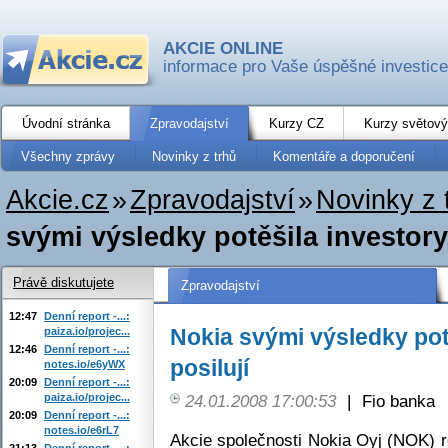
AKCIE ONLINE
informace pro Vaše úspěšné investice
Úvodní stránka
Zpravodajství
Kurzy CZ
Kurzy světový
Všechny zprávy
Novinky z trhů
Komentáře a doporučení
Akcie.cz
»
Zpravodajství
»
Novinky z 
svými výsledky potěšila investory,
Právě diskutujete
Zpravodajství
12:47
Denní report -...:
Nokia svými výsledky potě
paiza.io/projec...
12:46
Denní report -...:
posilují
notes.io/e6yWX
20:09
Denní report -...:
paiza.io/projec...
24.01.2008 17:00:53
|
Fio banka
20:09
Denní report -...:
notes.io/e6rL7
Akcie společnosti Nokia Oyj (NOK) 
21:13
Denní report -...: