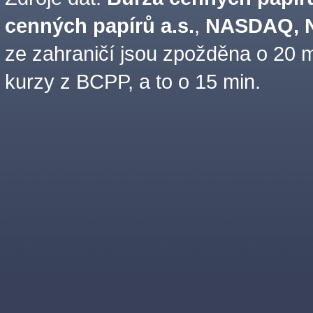
cenných papírů a.s.
,
NASDAQ, N
ze zahraničí jsou zpožděna o 20 m
kurzy z BCPP, a to o 15 min.