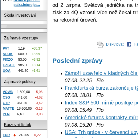
od 2 .srpna. Světová jednička na t
paiza.io/projec...
zisk za 4Q vzrostl více než čekal t
Škola investování
na rekordní úroveň.
Zajímavé vzestupy
Diskutovat
F
PVT
1,19
+38,37
NLOK
600,00
+3,99
Poslední zprávy
FIXZO
53,00
+3,92
CZGCE
985,00
+3,14
UQA
441,80
+1,61
Zámoří uzavřelo v kladných č
Fio
07.08. 22:25
Zajímavé poklesy
Frankfurtská burza zakončuje 
VOW3
1 800,00
-5,06
Fio
07.08. 18:01
CSG
441,60
-4,62
Index S&P 500 mírně posiluje p
CTP
361,20
-3,42
MATTE
18 600,00
-3,13
Fio
07.08. 15:49
PEN
6,40
-3,03
Americké futures kontrakty mírn
Fio
07.08. 15:20
Kurzovní lístek
USA: Trh práce - v červenci ub
EUR
24,265
-0,22