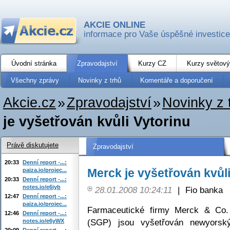
AKCIE ONLINE
informace pro Vaše úspěšné investice
Úvodní stránka
Zpravodajství
Kurzy CZ
Kurzy světový
Všechny zprávy
Novinky z trhů
Komentáře a doporučení
Akcie.cz
»
Zpravodajství
»
Novinky z 
je vyšetřován kvůli Vytorinu
Právě diskutujete
Zpravodajství
20:33
Denní report -...:
Merck je vyšetřován kvůli
paiza.io/projec...
20:33
Denní report -...:
notes.io/e6iyb
28.01.2008 10:24:11
|
Fio banka
12:47
Denní report -...:
paiza.io/projec...
Farmaceutické firmy Merck & Co.
12:46
Denní report -...:
(SGP) jsou vyšetřován newyors
notes.io/e6yWX
20:09
Denní report -...: