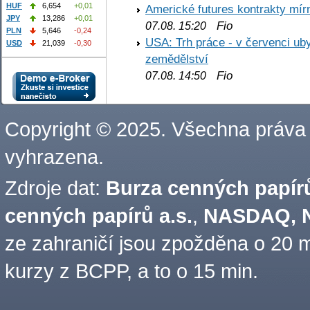
HUF
6,654
+0,01
Americké futures kontrakty mírn
JPY
13,286
+0,01
Fio
07.08. 15:20
PLN
5,646
-0,24
USA: Trh práce - v červenci ub
USD
21,039
-0,30
zemědělství
Fio
07.08. 14:50
Copyright © 2025. Všechna práva
vyhrazena.
Zdroje dat:
Burza cenných papírů
cenných papírů a.s.
,
NASDAQ, N
ze zahraničí jsou zpožděna o 20 m
kurzy z BCPP, a to o 15 min.