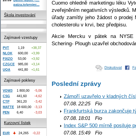
Cuomo ohledně marketingu léku Vyto
paiza.io/projec...
zveřejněním negativních výsledků. M
Škola investování
úřady zamítly jeho žádost o prodej 
cholesterolu v krvi, bez předpisu.
Akcie Mercku v pátek na NYSE 
Zajímavé vzestupy
Schering- Plough uzavřel obchodová
PVT
1,19
+38,37
NLOK
600,00
+3,99
FIXZO
53,00
+3,92
CZGCE
985,00
+3,14
Diskutovat
F
UQA
441,80
+1,61
Zajímavé poklesy
Poslední zprávy
VOW3
1 800,00
-5,06
Zámoří uzavřelo v kladných č
CSG
441,60
-4,62
CTP
361,20
-3,42
Fio
07.08. 22:25
MATTE
18 600,00
-3,13
Frankfurtská burza zakončuje 
PEN
6,40
-3,03
Fio
07.08. 18:01
Kurzovní lístek
Index S&P 500 mírně posiluje p
Fio
07.08. 15:49
EUR
24,265
-0,22