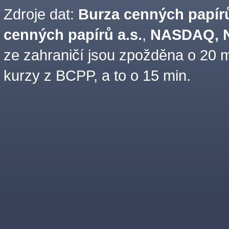
Zdroje dat:
Burza cenných papírů
cenných papírů a.s.
,
NASDAQ, N
ze zahraničí jsou zpožděna o 20 m
kurzy z BCPP, a to o 15 min.