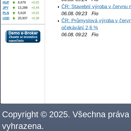
HUF
6,679
+0,01
ČR: Stavební výroba v červnu m
JPY
13,288
+0,44
Fio
PLN
5,618
+0,01
06.08. 09:23
USD
20,937
+0,38
ČR: Průmyslová výroba v červnu
očekávání 2,6 %
Fio
06.08. 09:22
Copyright © 2025. Všechna práva
vyhrazena.