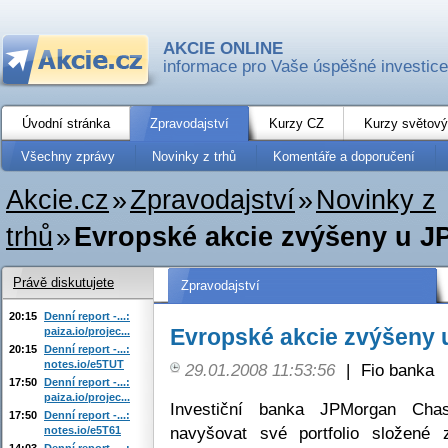
AKCIE ONLINE
informace pro Vaše úspěšné investice
Úvodní stránka
Zpravodajství
Kurzy CZ
Kurzy světový
Všechny zprávy
Novinky z trhů
Komentáře a doporučení
Akcie.cz
»
Zpravodajství
»
Novinky z
trhů
»
Evropské akcie zvýšeny u 
Právě diskutujete
Zpravodajství
20:15
Denní report -...:
Evropské akcie zvýšeny
paiza.io/projec...
20:15
Denní report -...:
notes.io/e5TUT
29.01.2008 11:53:56
|
Fio banka
17:50
Denní report -...:
paiza.io/projec...
Investiční banka JPMorgan Cha
17:50
Denní report -...:
navyšovat své portfolio složené 
notes.io/e5T61
14:03
Denní report -...: