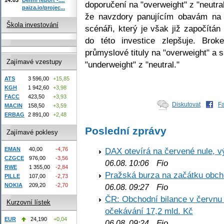
doporučení na "overweight" z "neutra
paiza.io/projec...
že navzdory panujícím obavám na
Škola investování
scénáři, který je však již započítá
do této investice zlepšuje. Brok
průmyslové tituly na "overweight" a s
Zajímavé vzestupy
"underweight" z "neutral."
ATS
3 596,00
+15,85
KGH
1 942,60
+3,98
FACC
423,50
+3,93
Diskutovat
F
MACIN
158,50
+3,59
ERBAG
2 891,00
+2,48
Poslední zprávy
Zajímavé poklesy
EMAN
40,00
-4,76
DAX otevírá na červené nule, v
CZGCE
976,00
-3,56
Fio
06.08. 10:06
RWE
1 355,00
-2,84
Pražská burza na začátku obch
PILLE
107,00
-2,73
NOKIA
209,20
-2,70
Fio
06.08. 09:27
ČR: Obchodní bilance v červnu 
Kurzovní lístek
očekávání 17,2 mld. Kč
EUR
24,190
+0,04
Fio
06.08. 09:24