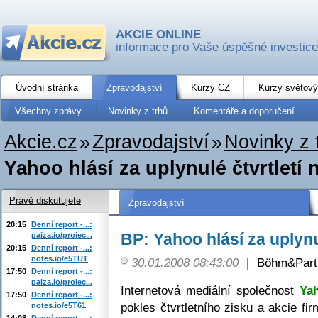
AKCIE ONLINE
informace pro Vaše úspěšné investice
Úvodní stránka
Zpravodajství
Kurzy CZ
Kurzy světový
Všechny zprávy
Novinky z trhů
Komentáře a doporučení
Akcie.cz
»
Zpravodajství
»
Novinky z 
Yahoo hlásí za uplynulé čtvrtletí n
Právě diskutujete
Zpravodajství
20:15
Denní report -...:
BP: Yahoo hlásí za uplynul
paiza.io/projec...
20:15
Denní report -...:
notes.io/e5TUT
30.01.2008 08:43:00
|
Böhm&Partn
17:50
Denní report -...:
paiza.io/projec...
Internetová mediální společnost
Ya
17:50
Denní report -...:
pokles čtvrtletního zisku a akcie fi
notes.io/e5T61
14:03
Denní report -...: