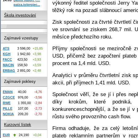
výkonný ředitel společnosti Jerry Y
paiza.io/projec...
těžký rok na pozadí slábnoucí ameri
Škola investování
Zisk společnosti za čtvrté čtvrtletí č
ve srovnání se ziskem 268,7 mil. U
měsíce předchozího roku.
Zajímavé vzestupy
Příjmy společnosti se meziročně z
ATS
3 596,00
+15,85
KGH
1 942,60
+3,98
USD, přičemž bez započtení plateb
FACC
423,50
+3,93
procent na 1,4 mld. USD.
MACIN
158,50
+3,59
ERBAG
2 891,00
+2,48
Analytici v průměru čtvrtletní zisk 
Zajímavé poklesy
akcii, při příjmech 1,41 mld. USD.
EMAN
40,00
-4,76
Společnost věří, že se jí i přes ne
CZGCE
976,00
-3,56
díky krokům, které podniká, o
RWE
1 355,00
-2,84
konkurenceschopnější, a že se jí v 
PILLE
107,00
-2,73
NOKIA
209,20
-2,70
růstu svého provozního cash flow.
Kurzovní lístek
Firma odhaduje, že za celý letošn
plateb reklamním partnerům v roz
EUR
24,190
+0,04