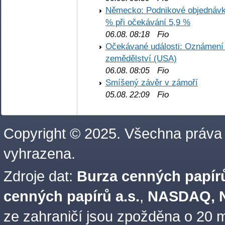
Německo: Podnikové objednávky
% při očekávání 5,9 %
Fio
06.08. 08:18
Očekávané události: Oznámení 
zemědělství (USA)
Fio
06.08. 08:05
Smíšený závěr v zámoří
Fio
05.08. 22:09
Copyright © 2025. Všechna práva
vyhrazena.
Zdroje dat:
Burza cenných papírů
cenných papírů a.s.
,
NASDAQ, N
ze zahraničí jsou zpožděna o 20 m