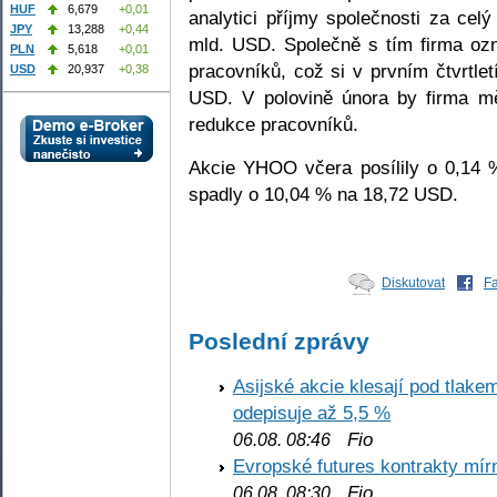
HUF
6,679
+0,01
analytici příjmy společnosti za celý
JPY
13,288
+0,44
mld. USD. Společně s tím firma ozn
PLN
5,618
+0,01
pracovníků, což si v prvním čtvrtle
USD
20,937
+0,38
USD. V polovině února by firma mě
redukce pracovníků.
Akcie YHOO včera posílily o 0,14 
spadly o 10,04 % na 18,72 USD.
Diskutovat
F
Poslední zprávy
Asijské akcie klesají pod tlake
odepisuje až 5,5 %
Fio
06.08. 08:46
Evropské futures kontrakty mírn
Fio
06.08. 08:30