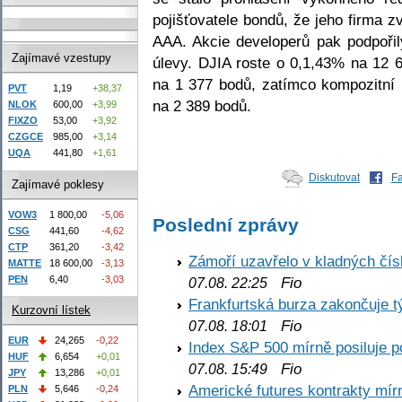
pojišťovatele bondů, že jeho firma zv
AAA. Akcie developerů pak podpoři
Zajímavé vzestupy
úlevy. DJIA roste o 0,1,43% na 12 
na 1 377 bodů, zatímco kompozitní
PVT
1,19
+38,37
na 2 389 bodů.
NLOK
600,00
+3,99
FIXZO
53,00
+3,92
CZGCE
985,00
+3,14
UQA
441,80
+1,61
Diskutovat
F
Zajímavé poklesy
VOW3
1 800,00
-5,06
Poslední zprávy
CSG
441,60
-4,62
CTP
361,20
-3,42
Zámoří uzavřelo v kladných č
MATTE
18 600,00
-3,13
PEN
6,40
-3,03
Fio
07.08. 22:25
Frankfurtská burza zakončuje 
Kurzovní lístek
Fio
07.08. 18:01
EUR
24,265
-0,22
Index S&P 500 mírně posiluje p
HUF
6,654
+0,01
Fio
07.08. 15:49
JPY
13,286
+0,01
Americké futures kontrakty mírn
PLN
5,646
-0,24