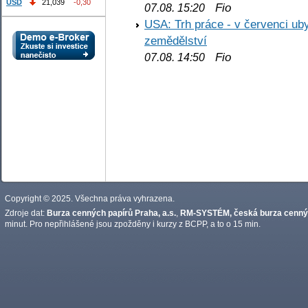
USD
21,039
-0,30
Fio
07.08. 15:20
USA: Trh práce - v červenci ub
zemědělství
Fio
07.08. 14:50
Copyright © 2025. Všechna práva vyhrazena.
Zdroje dat:
Burza cenných papírů Praha, a.s.
,
RM-SYSTÉM, česká burza cennýc
minut. Pro nepřihlášené jsou zpožděny i kurzy z BCPP, a to o 15 min.