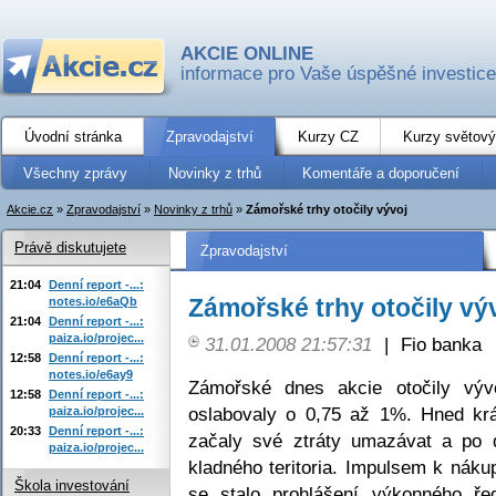
AKCIE ONLINE
informace pro Vaše úspěšné investice
Úvodní stránka
Zpravodajství
Kurzy CZ
Kurzy světový
Všechny zprávy
Novinky z trhů
Komentáře a doporučení
Akcie.cz
»
Zpravodajství
»
Novinky z trhů
»
Zámořské trhy otočily vývoj
Právě diskutujete
Zpravodajství
21:04
Denní report -...:
Zámořské trhy otočily vý
notes.io/e6aQb
21:04
Denní report -...:
paiza.io/projec...
31.01.2008 21:57:31
|
Fio banka
12:58
Denní report -...:
notes.io/e6ay9
Zámořské dnes akcie otočily výv
12:58
Denní report -...:
oslabovaly o 0,75 až 1%. Hned kr
paiza.io/projec...
20:33
Denní report -...:
začaly své ztráty umazávat a po 
paiza.io/projec...
kladného teritoria. Impulsem k nák
Škola investování
se stalo prohlášení výkonného řed