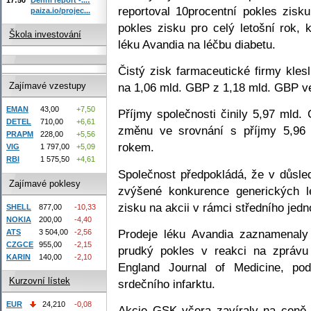
reportoval 10procentní pokles zisku
paiza.io/projec...
pokles zisku pro celý letošní rok,
Škola investování
léku Avandia na léčbu diabetu.
Čistý zisk farmaceutické firmy kles
na 1,06 mld. GBP z 1,18 mld. GBP v
Zajímavé vzestupy
EMAN
43,00
+7,50
Příjmy společnosti činily 5,97 mld
DETEL
710,00
+6,61
změnu ve srovnání s příjmy 5,96
PRAPM
228,00
+5,56
rokem.
VIG
1 797,00
+5,09
RBI
1 575,50
+4,61
Společnost předpokládá, že v důsle
Zajímavé poklesy
zvýšené konkurence generických l
zisku na akcii v rámci středního jed
SHELL
877,00
-10,33
NOKIA
200,00
-4,40
Prodeje léku Avandia zaznamenaly
ATS
3 504,00
-2,56
CZGCE
955,00
-2,15
prudký pokles v reakci na zpráv
KARIN
140,00
-2,10
England Journal of Medicine, pod
Kurzovní lístek
srdečního infarktu.
EUR
24,210
-0,08
Akcie GSK včera zavíraly na ceně