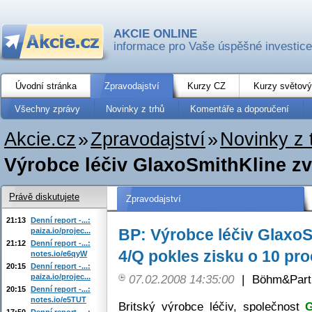
AKCIE ONLINE
informace pro Vaše úspěšné investice
Úvodní stránka
Zpravodajství
Kurzy CZ
Kurzy světový
Všechny zprávy
Novinky z trhů
Komentáře a doporučení
Akcie.cz
»
Zpravodajství
»
Novinky z 
Výrobce léčiv GlaxoSmithKline zve
Právě diskutujete
Zpravodajství
21:13
Denní report -...:
BP: Výrobce léčiv GlaxoS
paiza.io/projec...
21:12
Denní report -...:
4/Q pokles zisku o 10 pr
notes.io/e6qyW
20:15
Denní report -...:
paiza.io/projec...
07.02.2008 14:35:00
|
Böhm&Partn
20:15
Denní report -...:
notes.io/e5TUT
Britský výrobce léčiv, společnost
G
17:50
Denní report -...: