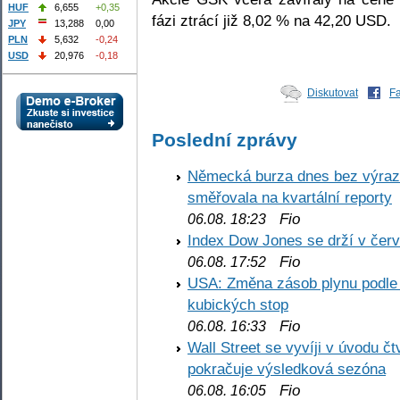
HUF
6,655
+0,35
fázi ztrácí již 8,02 % na 42,20 USD.
JPY
13,288
0,00
PLN
5,632
-0,24
USD
20,976
-0,18
Diskutovat
F
Poslední zprávy
Německá burza dnes bez výrazn
směřovala na kvartální reporty
Fio
06.08. 18:23
Index Dow Jones se drží v čer
Fio
06.08. 17:52
USA: Změna zásob plynu podle E
kubických stop
Fio
06.08. 16:33
Wall Street se vyvíji v úvodu 
pokračuje výsledková sezóna
Fio
06.08. 16:05