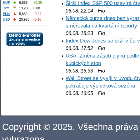
Širší index S&P 500 uzavírá čt
HUF
6,655
+0,35
JPY
13,288
0,00
Fio
06.08. 22:14
PLN
5,632
-0,24
Německá burza dnes bez výrazn
USD
20,976
-0,18
směřovala na kvartální reporty
Fio
06.08. 18:23
Index Dow Jones se drží v čer
Fio
06.08. 17:52
USA: Změna zásob plynu podle E
kubických stop
Fio
06.08. 16:33
Wall Street se vyvíji v úvodu 
pokračuje výsledková sezóna
Fio
06.08. 16:05
Copyright © 2025. Všechna práva
vyhrazena.