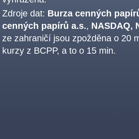
Zdroje dat:
Burza cenných papírů
cenných papírů a.s.
,
NASDAQ, N
ze zahraničí jsou zpožděna o 20 m
kurzy z BCPP, a to o 15 min.