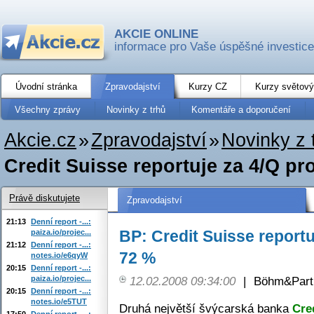
AKCIE ONLINE
informace pro Vaše úspěšné investice
Úvodní stránka
Zpravodajství
Kurzy CZ
Kurzy světový
Všechny zprávy
Novinky z trhů
Komentáře a doporučení
Akcie.cz
»
Zpravodajství
»
Novinky z 
Credit Suisse reportuje za 4/Q pr
Právě diskutujete
Zpravodajství
21:13
Denní report -...:
BP: Credit Suisse reportu
paiza.io/projec...
21:12
Denní report -...:
72 %
notes.io/e6qyW
20:15
Denní report -...:
paiza.io/projec...
12.02.2008 09:34:00
|
Böhm&Partn
20:15
Denní report -...:
notes.io/e5TUT
Druhá největší švýcarská banka
Cre
17:50
Denní report -...: