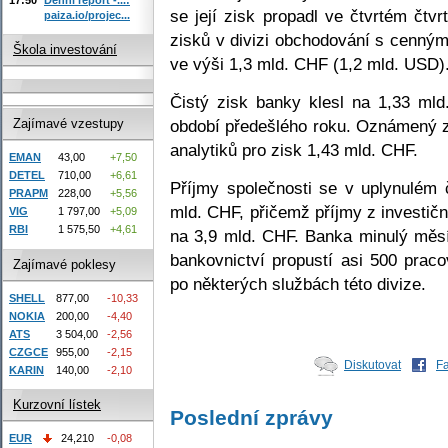
se její zisk propadl ve čtvrtém čtvr
paiza.io/projec...
zisků v divizi obchodování s cenným
Škola investování
ve výši 1,3 mld. CHF (1,2 mld. USD)
Čistý zisk banky klesl na 1,33 m
období předešlého roku. Oznámený 
Zajímavé vzestupy
analytiků pro zisk 1,43 mld. CHF.
EMAN
43,00
+7,50
DETEL
710,00
+6,61
Příjmy společnosti se v uplynulém č
PRAPM
228,00
+5,56
mld. CHF, přičemž příjmy z investičn
VIG
1 797,00
+5,09
RBI
1 575,50
+4,61
na 3,9 mld. CHF. Banka minulý měsíc
bankovnictví propustí asi 500 prac
Zajímavé poklesy
po některých službách této divize.
SHELL
877,00
-10,33
NOKIA
200,00
-4,40
ATS
3 504,00
-2,56
CZGCE
955,00
-2,15
Diskutovat
F
KARIN
140,00
-2,10
Kurzovní lístek
Poslední zprávy
EUR
24,210
-0,08