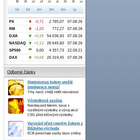
1d
5d
1m
3m
6m
1y
PX
-0,71
2 785,07
07.08.26
RM
-1,20
772,27
07.08.26
DJIA
+0,28
54 036,93
07.08.26
NASDAQ
+1,13
26 645,60
07.08.26
SP500
0,00
4 357,73
22.09.21
DAX
+0,69
26 319,45
07.08.26
Odborné články
Optimismus kolem umělé
inteligence nemizí
Trhy navíc chtějí vidět návratnost
Výsledková sezóna
Nasdaq pod tlakem, luxus s
rozdílnými výsledky a vývoj akcií
CSG před klíčovými výsledky
Varování před ropným šokem z
Blízkého východu
ECB ponechala sazby beze změny