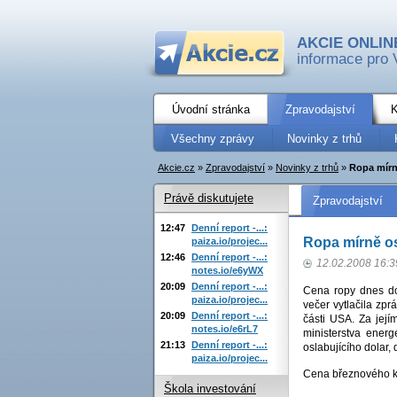
AKCIE ONLIN
informace pro 
Úvodní stránka
Zpravodajství
K
Všechny zprávy
Novinky z trhů
Akcie.cz
»
Zpravodajství
»
Novinky z trhů
»
Ropa mírn
Právě diskutujete
Zpravodajství
12:47
Denní report -...:
Ropa mírně o
paiza.io/projec...
12:46
Denní report -...:
12.02.2008 16:3
notes.io/e6yWX
20:09
Denní report -...:
Cena ropy dnes do
paiza.io/projec...
večer vytlačila zpr
20:09
Denní report -...:
části USA. Za její
notes.io/e6rL7
ministerstva energ
21:13
Denní report -...:
oslabujícího dolar,
paiza.io/projec...
Cena březnového k
Škola investování