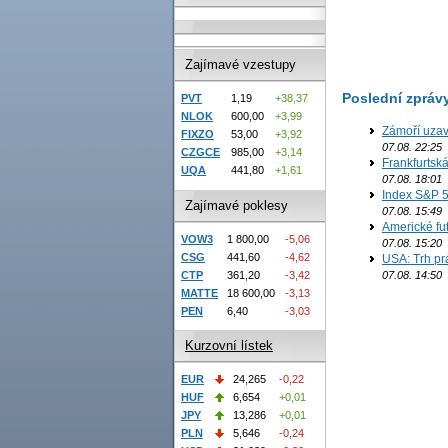
Zajímavé vzestupy
Poslední zpráv
PVT
1,19
+38,37
NLOK
600,00
+3,99
Zámoří uzav
FIXZO
53,00
+3,92
07.08. 22:25
CZGCE
985,00
+3,14
Frankfurtsk
UQA
441,80
+1,61
07.08. 18:01
Index S&P 5
Zajímavé poklesy
07.08. 15:49
Americké fut
VOW3
1 800,00
-5,06
07.08. 15:20
CSG
441,60
-4,62
USA: Trh prá
07.08. 14:50
CTP
361,20
-3,42
MATTE
18 600,00
-3,13
PEN
6,40
-3,03
Kurzovní lístek
EUR
24,265
-0,22
HUF
6,654
+0,01
JPY
13,286
+0,01
PLN
5,646
-0,24