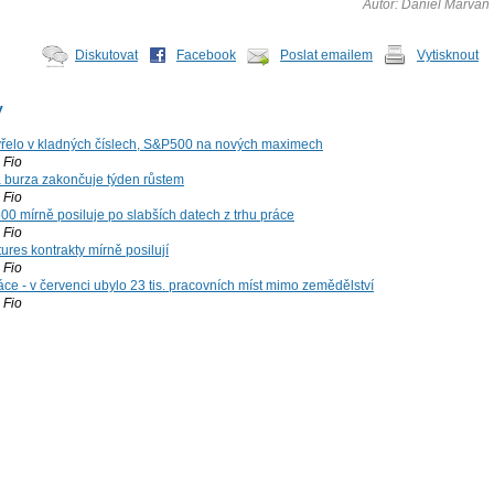
Autor: Daniel Marván
Diskutovat
Facebook
Poslat emailem
Vytisknout
y
řelo v kladných číslech, S&P500 na nových maximech
Fio
á burza zakončuje týden růstem
Fio
00 mírně posiluje po slabších datech z trhu práce
Fio
ures kontrakty mírně posilují
Fio
ce - v červenci ubylo 23 tis. pracovních míst mimo zemědělství
Fio