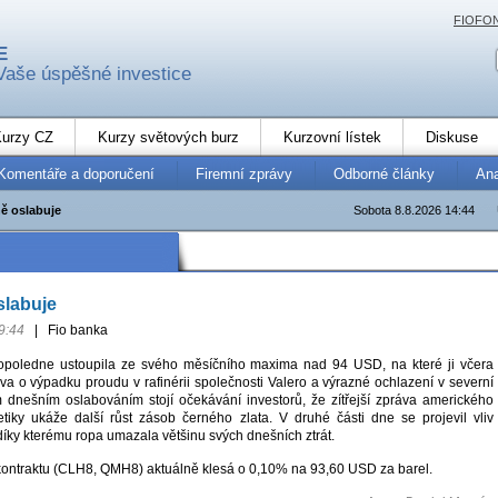
FIOFO
E
Vaše úspěšné investice
urzy CZ
Kurzy světových burz
Kurzovní lístek
Diskuse
Komentáře a doporučení
Firemní zprávy
Odborné články
An
ě oslabuje
Sobota 8.8.2026 14:44
slabuje
9:44
|
Fio banka
poledne ustoupila ze svého měsíčního maxima nad 94 USD, na které ji včera
áva o výpadku proudu v rafinérii společnosti Valero a výrazné ochlazení v severní
m dnešním oslabováním stojí očekávání investorů, že zítřejší zpráva amerického
etiky ukáže další růst zásob černého zlata. V druhé části dne se projevil vliv
 díky kterému ropa umazala většinu svých dnešních ztrát.
ontraktu (CLH8, QMH8) aktuálně klesá o 0,10% na 93,60 USD za barel.