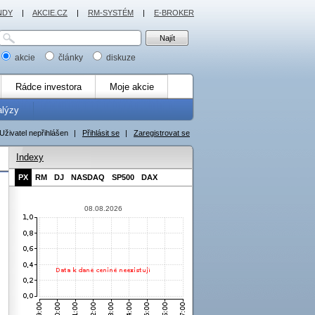
NDY
|
AKCIE.CZ
|
RM-SYSTÉM
|
E-BROKER
akcie
články
diskuze
Rádce investora
Moje akcie
alýzy
Uživatel nepřihlášen
|
Přihlásit se
|
Zaregistrovat se
Indexy
PX
RM
DJ
NASDAQ
SP500
DAX
08.08.2026