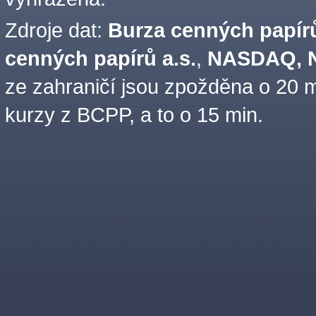
Zdroje dat:
Burza cenných papírů
cenných papírů a.s.
,
NASDAQ, N
ze zahraničí jsou zpožděna o 20 m
kurzy z BCPP, a to o 15 min.