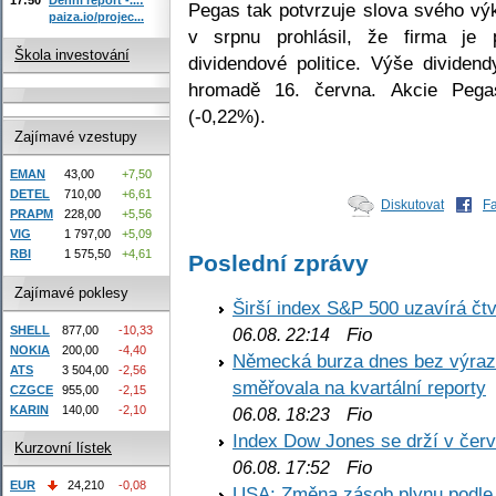
Pegas tak potvrzuje slova svého vý
paiza.io/projec...
v srpnu prohlásil, že firma je 
Škola investování
dividendové politice. Výše divide
hromadě 16. června. Akcie Pega
(-0,22%).
Zajímavé vzestupy
EMAN
43,00
+7,50
DETEL
710,00
+6,61
Diskutovat
F
PRAPM
228,00
+5,56
VIG
1 797,00
+5,09
RBI
1 575,50
+4,61
Poslední zprávy
Zajímavé poklesy
Širší index S&P 500 uzavírá čt
SHELL
877,00
-10,33
Fio
06.08. 22:14
NOKIA
200,00
-4,40
Německá burza dnes bez výrazn
ATS
3 504,00
-2,56
směřovala na kvartální reporty
CZGCE
955,00
-2,15
KARIN
140,00
-2,10
Fio
06.08. 18:23
Index Dow Jones se drží v čer
Kurzovní lístek
Fio
06.08. 17:52
EUR
24,210
-0,08
USA: Změna zásob plynu podle E