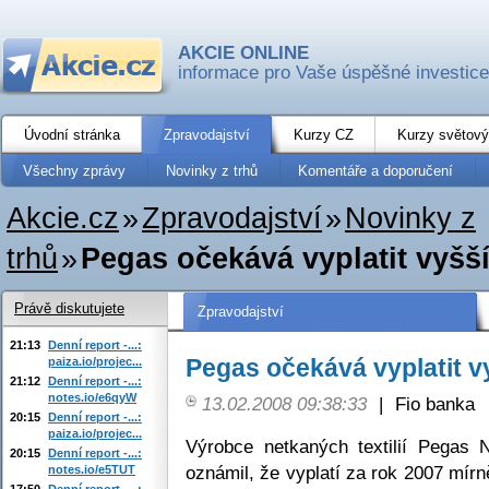
AKCIE ONLINE
informace pro Vaše úspěšné investice
Úvodní stránka
Zpravodajství
Kurzy CZ
Kurzy světový
Všechny zprávy
Novinky z trhů
Komentáře a doporučení
Akcie.cz
»
Zpravodajství
»
Novinky z
trhů
»
Pegas očekává vyplatit vyšš
Právě diskutujete
Zpravodajství
21:13
Denní report -...:
Pegas očekává vyplatit v
paiza.io/projec...
21:12
Denní report -...:
notes.io/e6qyW
13.02.2008 09:38:33
|
Fio banka
20:15
Denní report -...:
paiza.io/projec...
Výrobce netkaných textilií Pega
20:15
Denní report -...:
oznámil, že vyplatí za rok 2007 mírn
notes.io/e5TUT
17:50
Denní report -...: