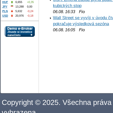
HUF
6,655
+0,35
kubických stop
JPY
13,288
0,00
Fio
PLN
5,632
-0,24
06.08. 16:33
USD
20,976
-0,18
Wall Street se vyvíji v úvodu 
pokračuje výsledková sezóna
Fio
06.08. 16:05
Copyright © 2025. Všechna práva
vyhrazena.