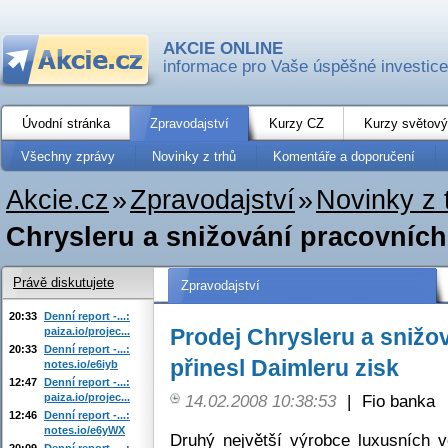
AKCIE ONLINE
informace pro Vaše úspěšné investice
Úvodní stránka
Zpravodajství
Kurzy CZ
Kurzy světový
Všechny zprávy
Novinky z trhů
Komentáře a doporučení
Akcie.cz
»
Zpravodajství
»
Novinky z 
Chrysleru a snižování pracovních 
Právě diskutujete
Zpravodajství
20:33
Denní report -...:
Prodej Chrysleru a snižo
paiza.io/projec...
20:33
Denní report -...:
přinesl Daimleru zisk
notes.io/e6iyb
12:47
Denní report -...:
paiza.io/projec...
14.02.2008 10:38:53
|
Fio banka
12:46
Denní report -...:
notes.io/e6yWX
Druhý největší výrobce luxusních v
20:09
Denní report -...: