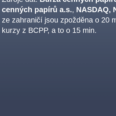
cenných papírů a.s.
,
NASDAQ, N
ze zahraničí jsou zpožděna o 20 m
kurzy z BCPP, a to o 15 min.