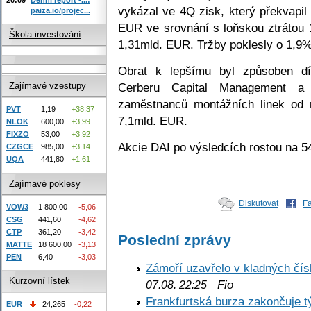
vykázal ve 4Q zisk, který překvapil 
paiza.io/projec...
EUR ve srovnání s loňskou ztrátou 1
Škola investování
1,31mld. EUR. Tržby poklesly o 1,9
Obrat k lepšímu byl způsoben dí
Cerberu Capital Management a 
Zajímavé vzestupy
zaměstnanců montážních linek od r
PVT
1,19
+38,37
7,1mld. EUR.
NLOK
600,00
+3,99
FIXZO
53,00
+3,92
Akcie DAI po výsledcích rostou na 5
CZGCE
985,00
+3,14
UQA
441,80
+1,61
Zajímavé poklesy
Diskutovat
F
VOW3
1 800,00
-5,06
CSG
441,60
-4,62
CTP
361,20
-3,42
Poslední zprávy
MATTE
18 600,00
-3,13
PEN
6,40
-3,03
Zámoří uzavřelo v kladných č
Kurzovní lístek
Fio
07.08. 22:25
Frankfurtská burza zakončuje 
EUR
24,265
-0,22