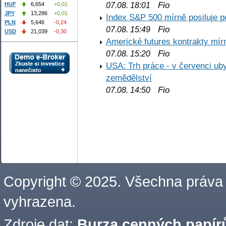
Fio
07.08. 18:01
HUF
6,654
+0,01
JPY
13,286
+0,01
Index S&P 500 mírně posiluje p
PLN
5,646
-0,24
Fio
07.08. 15:49
USD
21,039
-0,30
Americké futures kontrakty mírn
Fio
07.08. 15:20
USA: Trh práce - v červenci ub
zemědělství
Fio
07.08. 14:50
Copyright © 2025. Všechna práva
vyhrazena.
Zdroje dat:
Burza cenných papírů