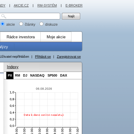
NDY
|
AKCIE.CZ
|
RM-SYSTÉM
|
E-BROKER
akcie
články
diskuze
Rádce investora
Moje akcie
alýzy
Uživatel nepřihlášen
|
Přihlásit se
|
Zaregistrovat se
Indexy
PX
RM
DJ
NASDAQ
SP500
DAX
06.08.2026