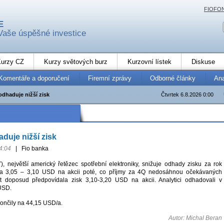
FIOFO
E
Vaše úspěšné investice
urzy CZ
Kurzy světových burz
Kurzovní lístek
Diskuse
Komentáře a doporučení
Firemní zprávy
Odborné články
An
odhaduje nižší zisk
Čtvrtek 6.8.2026 0:00
duje nižší zisk
4:04
|
Fio banka
, největší americký řetězec spotřební elektroniky, snižuje odhady zisku za rok
na 3,05 – 3,10 USD na akcii poté, co příjmy za 4Q nedosáhnou očekávaných
t doposud předpovídala zisk 3,10-3,20 USD na akcii. Analytici odhadovali v
USD.
končily na 44,15 USD/a.
Autor: Michal Beran