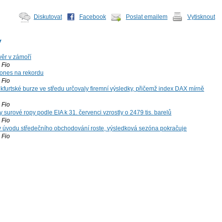
Diskutovat
Facebook
Poslat emailem
Vytisknout
y
ěr v zámoří
Fio
ones na rekordu
Fio
kfurtské burze ve středu určovaly firemní výsledky, přičemž index DAX mírně
Fio
surové ropy podle EIA k 31. červenci vzrostly o 2479 tis. barelů
Fio
 v úvodu středečního obchodování roste, výsledková sezóna pokračuje
Fio