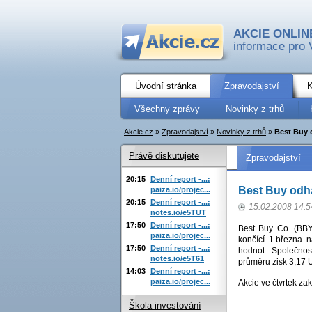
AKCIE ONLIN
informace pro 
Úvodní stránka
Zpravodajství
K
Všechny zprávy
Novinky z trhů
Akcie.cz
»
Zpravodajství
»
Novinky z trhů
»
Best Buy 
Právě diskutujete
Zpravodajství
20:15
Denní report -...:
Best Buy odha
paiza.io/projec...
20:15
Denní report -...:
15.02.2008 14:5
notes.io/e5TUT
17:50
Denní report -...:
Best Buy Co. (BBY)
paiza.io/projec...
končící 1.března 
17:50
Denní report -...:
hodnot. Společnos
notes.io/e5T61
průměru zisk 3,17 
14:03
Denní report -...:
paiza.io/projec...
Akcie ve čtvrtek za
Škola investování