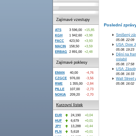
Zajímavé vzestupy
Poslední zpráv
ATS
3 596,00
+15,85
Smíšený záv
KGH
1 942,60
+3,98
05.08. 22:09
FACC
423,50
+3,93
USA: Dow J
MACIN
158,50
+3,59
05.08. 19:23
ERBAG
2 891,00
+2,48
Dění na fran
oslabil
Zajímavé poklesy
05.08. 17:58
USA: Zásoby 
EMAN
40,00
-4,76
05.08. 16:33
CZGCE
976,00
-3,56
Wall Street
05.08. 16:02
RWE
1 355,00
-2,84
PILLE
107,00
-2,73
NOKIA
209,20
-2,70
Kurzovní lístek
EUR
24,190
+0,04
HUF
6,679
+0,01
JPY
13,288
+0,44
PLN
5,618
+0,01