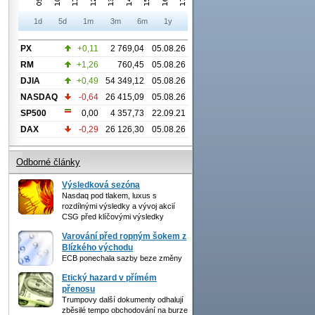
1d
5d
1m
3m
6m
1y
PX
+0,11
2 769,04
05.08.26
RM
+1,26
760,45
05.08.26
DJIA
+0,49
54 349,12
05.08.26
NASDAQ
-0,64
26 415,09
05.08.26
SP500
0,00
4 357,73
22.09.21
DAX
-0,29
26 126,30
05.08.26
Odborné články
Výsledková sezóna
Nasdaq pod tlakem, luxus s
rozdílnými výsledky a vývoj akcií
CSG před klíčovými výsledky
Varování před ropným šokem z
Blízkého východu
ECB ponechala sazby beze změny
Etický hazard v přímém
přenosu
Trumpovy další dokumenty odhalují
zběsilé tempo obchodování na burze