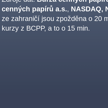
cenných papírů a.s.
,
NASDAQ, N
ze zahraničí jsou zpožděna o 20 m
kurzy z BCPP, a to o 15 min.