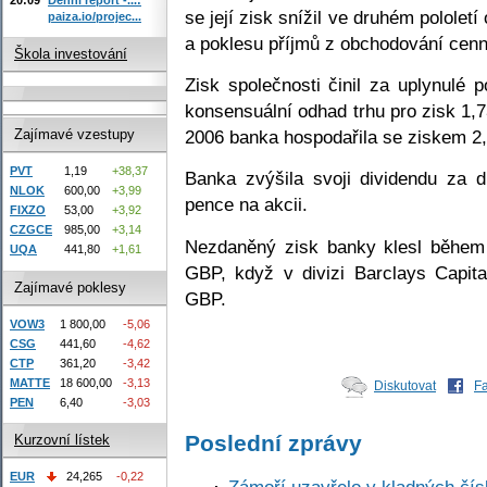
se její zisk snížil ve druhém pololet
paiza.io/projec...
a poklesu příjmů z obchodování cenn
Škola investování
Zisk společnosti činil za uplynulé p
konsensuální odhad trhu pro zisk 1,
2006 banka hospodařila se ziskem 2
Zajímavé vzestupy
PVT
1,19
+38,37
Banka zvýšila svoji dividendu za d
NLOK
600,00
+3,99
pence na akcii.
FIXZO
53,00
+3,92
CZGCE
985,00
+3,14
Nezdaněný zisk banky klesl během 
UQA
441,80
+1,61
GBP, když v divizi Barclays Capita
Zajímavé poklesy
GBP.
VOW3
1 800,00
-5,06
CSG
441,60
-4,62
CTP
361,20
-3,42
MATTE
18 600,00
-3,13
Diskutovat
F
PEN
6,40
-3,03
Poslední zprávy
Kurzovní lístek
EUR
24,265
-0,22