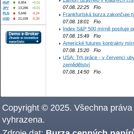
Zámoří uzavřelo v kladných č
HUF
6,654
+0,01
Fio
07.08. 22:25
JPY
13,286
+0,01
PLN
5,646
-0,24
Frankfurtská burza zakončuje 
USD
21,039
-0,30
Fio
07.08. 18:01
Index S&P 500 mírně posiluje p
Fio
07.08. 15:49
Americké futures kontrakty mírn
Fio
07.08. 15:20
USA: Trh práce - v červenci ub
zemědělství
Fio
07.08. 14:50
Copyright © 2025. Všechna práva
vyhrazena.
Zdroje dat:
Burza cenných papírů