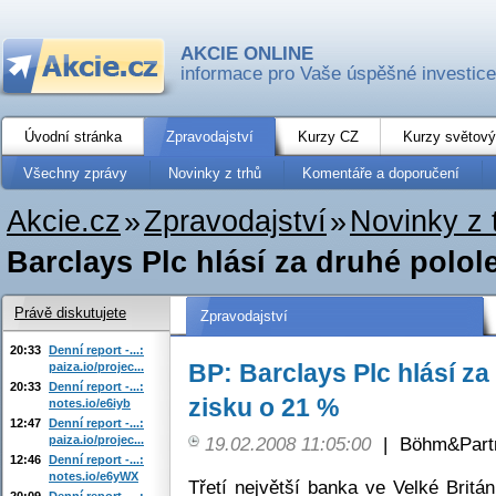
AKCIE ONLINE
informace pro Vaše úspěšné investice
Úvodní stránka
Zpravodajství
Kurzy CZ
Kurzy světový
Všechny zprávy
Novinky z trhů
Komentáře a doporučení
Akcie.cz
»
Zpravodajství
»
Novinky z 
Barclays Plc hlásí za druhé polol
Právě diskutujete
Zpravodajství
20:33
Denní report -...:
BP: Barclays Plc hlásí za
paiza.io/projec...
20:33
Denní report -...:
zisku o 21 %
notes.io/e6iyb
12:47
Denní report -...:
paiza.io/projec...
19.02.2008 11:05:00
|
Böhm&Partn
12:46
Denní report -...:
notes.io/e6yWX
Třetí největší banka ve Velké Britán
20:09
Denní report -...: