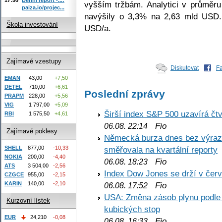
vyšším tržbám. Analytici v průměru
paiza.io/projec...
navýšily o 3,3% na 2,63 mld USD.
Škola investování
USD/a.
Zajímavé vzestupy
Diskutovat
F
EMAN
43,00
+7,50
DETEL
710,00
+6,61
Poslední zprávy
PRAPM
228,00
+5,56
VIG
1 797,00
+5,09
Širší index S&P 500 uzavírá čt
RBI
1 575,50
+4,61
Fio
06.08. 22:14
Zajímavé poklesy
Německá burza dnes bez výrazn
SHELL
877,00
-10,33
směřovala na kvartální reporty
NOKIA
200,00
-4,40
Fio
06.08. 18:23
ATS
3 504,00
-2,56
Index Dow Jones se drží v čer
CZGCE
955,00
-2,15
KARIN
140,00
-2,10
Fio
06.08. 17:52
USA: Změna zásob plynu podle E
Kurzovní lístek
kubických stop
EUR
24,210
-0,08
Fio
06.08. 16:33