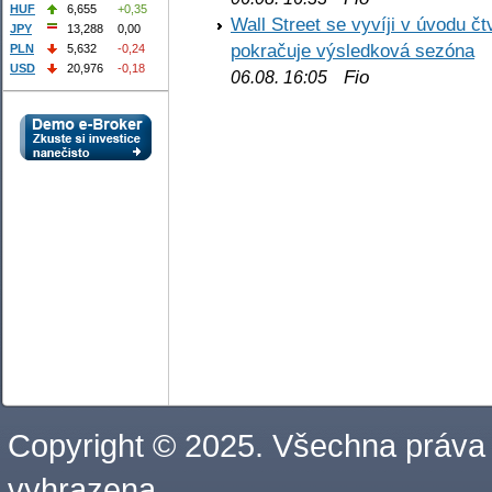
HUF
6,655
+0,35
Wall Street se vyvíji v úvodu 
JPY
13,288
0,00
pokračuje výsledková sezóna
PLN
5,632
-0,24
USD
20,976
-0,18
Fio
06.08. 16:05
Copyright © 2025. Všechna práva
vyhrazena.