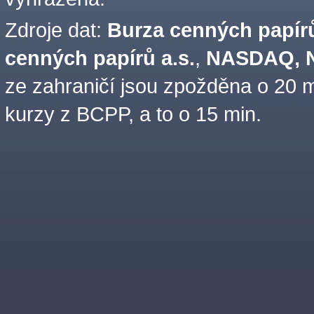
Zdroje dat:
Burza cenných papírů
cenných papírů a.s.
,
NASDAQ, N
ze zahraničí jsou zpožděna o 20 m
kurzy z BCPP, a to o 15 min.