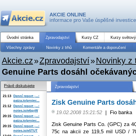
AKCIE ONLINE
informace pro Vaše úspěšné investice
Úvodní stránka
Zpravodajství
Kurzy CZ
Kurzy světový
Všechny zprávy
Novinky z trhů
Komentáře a doporučení
Akcie.cz
»
Zpravodajství
»
Novinky z 
Genuine Parts dosáhl očekávaný
Právě diskutujete
Zpravodajství
21:13
Denní report -...:
Zisk Genuine Parts dosá
paiza.io/projec...
21:12
Denní report -...:
notes.io/e6qyW
19.02.2008 15:21:52
|
Fio banka
20:15
Denní report -...:
paiza.io/projec...
Zisk Genuine Parts Co. (GPC) za 4Q
20:15
Denní report -...:
75c na akcii ze 119,5 mil USD / 7
notes.io/e5TUT
17:50
Denní report -...: