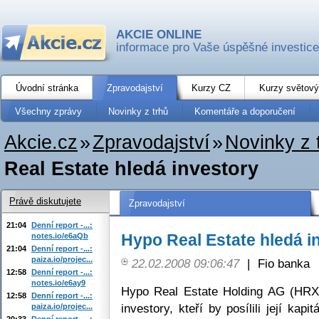
AKCIE ONLINE
informace pro Vaše úspěšné investice
Úvodní stránka
Zpravodajství
Kurzy CZ
Kurzy světový
Všechny zprávy
Novinky z trhů
Komentáře a doporučení
Akcie.cz
»
Zpravodajství
»
Novinky z 
Real Estate hledá investory
Právě diskutujete
Zpravodajství
21:04
Denní report -...:
Hypo Real Estate hledá i
notes.io/e6aQb
21:04
Denní report -...:
paiza.io/projec...
22.02.2008 09:06:47
|
Fio banka
12:58
Denní report -...:
notes.io/e6ay9
Hypo Real Estate Holding AG (HRX
12:58
Denní report -...:
investory, kteří by posílili její kap
paiza.io/projec...
20:33
Denní report -...: