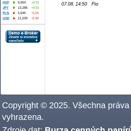
HUF
6,654
+0,01
Fio
07.08. 14:50
JPY
13,286
+0,01
PLN
5,646
-0,24
USD
21,039
-0,30
Copyright © 2025. Všechna práva
vyhrazena.
Zdroje dat:
Burza cenných papírů