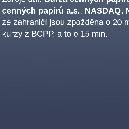
cenných papírů a.s.
,
NASDAQ, N
ze zahraničí jsou zpožděna o 20 m
kurzy z BCPP, a to o 15 min.