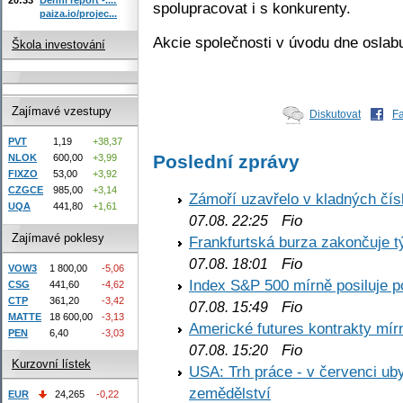
spolupracovat i s konkurenty.
paiza.io/projec...
Akcie společnosti v úvodu dne oslab
Škola investování
Zajímavé vzestupy
Diskutovat
F
PVT
1,19
+38,37
Poslední zprávy
NLOK
600,00
+3,99
FIXZO
53,00
+3,92
CZGCE
985,00
+3,14
Zámoří uzavřelo v kladných č
UQA
441,80
+1,61
Fio
07.08. 22:25
Zajímavé poklesy
Frankfurtská burza zakončuje 
Fio
07.08. 18:01
VOW3
1 800,00
-5,06
Index S&P 500 mírně posiluje p
CSG
441,60
-4,62
CTP
361,20
-3,42
Fio
07.08. 15:49
MATTE
18 600,00
-3,13
Americké futures kontrakty mírn
PEN
6,40
-3,03
Fio
07.08. 15:20
Kurzovní lístek
USA: Trh práce - v červenci ub
zemědělství
EUR
24,265
-0,22