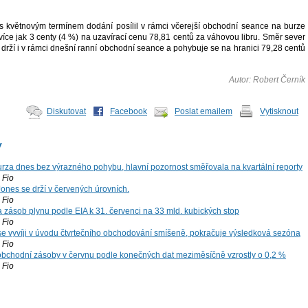
s květnovým termínem dodání posílil v rámci včerejší obchodní seance na burze
více jak 3 centy (4 %) na uzavírací cenu 78,81 centů za váhovou libru. Směr sever
 drží i v rámci dnešní ranní obchodní seance a pohybuje se na hranici 79,28 centů
Autor: Robert Černík
Diskutovat
Facebook
Poslat emailem
Vytisknout
y
za dnes bez výrazného pohybu, hlavní pozornost směřovala na kvartální reporty
Fio
ones se drží v červených úrovních.
Fio
zásob plynu podle EIA k 31. červenci na 33 mld. kubických stop
Fio
 se vyvíji v úvodu čtvrtečního obchodování smíšeně, pokračuje výsledková sezóna
Fio
bchodní zásoby v červnu podle konečných dat meziměsíčně vzrostly o 0,2 %
Fio