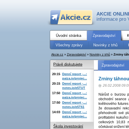
AKCIE ONLIN
informace pro 
Úvodní stránka
Zpravodajství
K
Všechny zprávy
Novinky z trhů
Akcie.cz
»
Zpravodajství
»
Novinky z trhů
»
Zrniny tá
Právě diskutujete
Zpravodajství
20:15
Denní report -...:
Zrniny táhno
paiza.io/projec...
20:15
Denní report -...:
26.02.2008 09:0
notes.io/e5TUT
17:50
Denní report -...:
Nárůst o burzou p
paiza.io/projec...
obchodní seance z
17:50
Denní report -...:
květnového futures
notes.io/e5T61
že dosavadní reko
14:03
Denní report -...:
přehodnotit své p
paiza.io/projec...
profitabilní kukuř
celkových 10,83 
Škola investování
očekávat snížení té