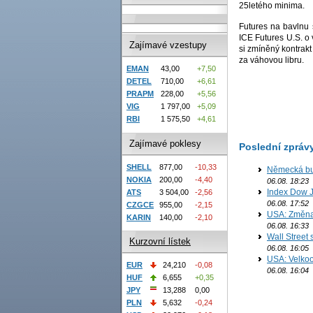
25letého minima.
Futures na bavlnu 
ICE Futures U.S. o 
Zajímavé vzestupy
si zmíněný kontrakt
za váhovou libru.
EMAN
43,00
+7,50
DETEL
710,00
+6,61
PRAPM
228,00
+5,56
VIG
1 797,00
+5,09
RBI
1 575,50
+4,61
Zajímavé poklesy
Poslední zpráv
SHELL
877,00
-10,33
Německá bur
NOKIA
200,00
-4,40
06.08. 18:23
Index Dow J
ATS
3 504,00
-2,56
06.08. 17:52
CZGCE
955,00
-2,15
USA: Změna 
KARIN
140,00
-2,10
06.08. 16:33
Wall Street
Kurzovní lístek
06.08. 16:05
USA: Velkoo
EUR
24,210
-0,08
06.08. 16:04
HUF
6,655
+0,35
JPY
13,288
0,00
PLN
5,632
-0,24