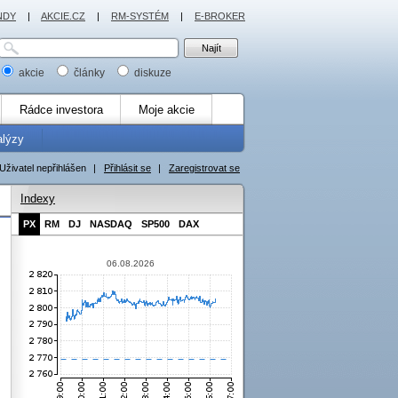
NDY
|
AKCIE.CZ
|
RM-SYSTÉM
|
E-BROKER
akcie
články
diskuze
Rádce investora
Moje akcie
alýzy
Uživatel nepřihlášen
|
Přihlásit se
|
Zaregistrovat se
Indexy
PX
RM
DJ
NASDAQ
SP500
DAX
06.08.2026