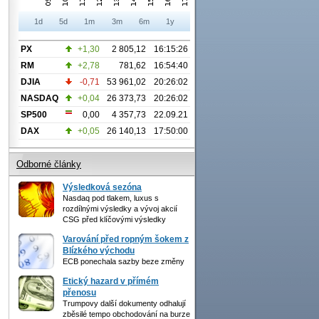
1d
5d
1m
3m
6m
1y
PX
+1,30
2 805,12
16:15:26
RM
+2,78
781,62
16:54:40
DJIA
-0,71
53 961,02
20:26:02
NASDAQ
+0,04
26 373,73
20:26:02
SP500
0,00
4 357,73
22.09.21
DAX
+0,05
26 140,13
17:50:00
Odborné články
Výsledková sezóna
Nasdaq pod tlakem, luxus s
rozdílnými výsledky a vývoj akcií
CSG před klíčovými výsledky
Varování před ropným šokem z
Blízkého východu
ECB ponechala sazby beze změny
Etický hazard v přímém
přenosu
Trumpovy další dokumenty odhalují
zběsilé tempo obchodování na burze