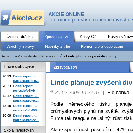
AKCIE ONLINE
informace pro Vaše úspěšné investice
Úvodní stránka
Zpravodajství
Kurzy CZ
Kurzy světový
Všechny zprávy
Novinky z trhů
Komentáře a doporučení
Akcie.cz
»
Zpravodajství
»
Novinky z trhů
»
Linde plánuje zvýšení dividendy
Právě diskutujete
Zpravodajství
20:33
Denní report -...:
Linde plánuje zvýšení di
paiza.io/projec...
20:33
Denní report -...:
notes.io/e6iyb
26.02.2008 10:22:37
|
Fio banka
12:47
Denní report -...:
paiza.io/projec...
Podle německého tisku plánuje
12:46
Denní report -...:
průmyslových plynů na světě, zvýši
notes.io/e6yWX
20:09
Denní report -...:
Firma tak reaguje na „silný“ růst zisk
paiza.io/projec...
Akcie společnosti posilují o 1,42% n
Škola investování