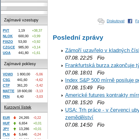
Zajímavé vzestupy
Diskutovat
F
PVT
1,19
+38,37
Poslední zprávy
NLOK
600,00
+3,99
FIXZO
53,00
+3,92
CZGCE
985,00
+3,14
Zámoří uzavřelo v kladných č
UQA
441,80
+1,61
Fio
07.08. 22:25
Zajímavé poklesy
Frankfurtská burza zakončuje 
Fio
07.08. 18:01
VOW3
1 800,00
-5,06
Index S&P 500 mírně posiluje p
CSG
441,60
-4,62
CTP
361,20
-3,42
Fio
07.08. 15:49
MATTE
18 600,00
-3,13
Americké futures kontrakty mírn
PEN
6,40
-3,03
Fio
07.08. 15:20
Kurzovní lístek
USA: Trh práce - v červenci ub
zemědělství
EUR
24,265
-0,22
HUF
6,654
+0,01
Fio
07.08. 14:50
JPY
13,286
+0,01
PLN
5,646
-0,24