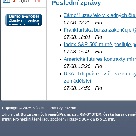
USD
21,039
-0,30
Poslední zprávy
Zámoří uzavřelo v kladných č
Fio
07.08. 22:25
Frankfurtská burza zakončuje 
Fio
07.08. 18:01
Index S&P 500 mírně posiluje p
Fio
07.08. 15:49
Americké futures kontrakty mírn
Fio
07.08. 15:20
USA: Trh práce - v červenci ub
zemědělství
Fio
07.08. 14:50
Copyright © 2025. Všechna práva vyhrazena.
Zdroje dat:
Burza cenných papírů Praha, a.s.
,
RM-SYSTÉM, česká burza cennýc
minut. Pro nepřihlášené jsou zpožděny i kurzy z BCPP, a to o 15 min.