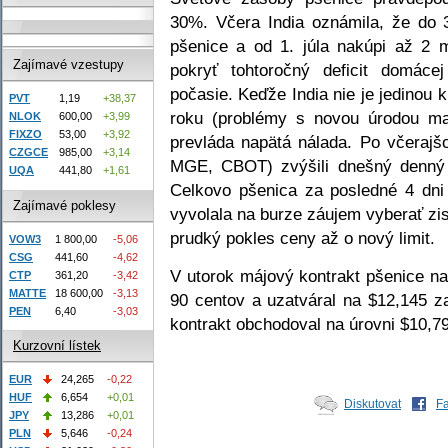
30%. Včera India oznámila, že do 3
pšenice a od 1. júla nakúpi až 2 m
Zajímavé vzestupy
pokryť tohtoročný deficit domáce
počasie. Keďže India nie je jedinou 
PVT
1,19
+38,37
roku (problémy s novou úrodou maj
NLOK
600,00
+3,99
FIXZO
53,00
+3,92
prevláda napätá nálada. Po včeraj
CZGCE
985,00
+3,14
MGE, CBOT) zvýšili dnešný denný l
UQA
441,80
+1,61
Celkovo pšenica za posledné 4 dni 
Zajímavé poklesy
vyvolala na burze záujem vyberať zi
prudký pokles ceny až o nový limit.
VOW3
1 800,00
-5,06
CSG
441,60
-4,62
V utorok májový kontrakt pšenice na
CTP
361,20
-3,42
MATTE
18 600,00
-3,13
90 centov a uzatváral na $12,145 z
PEN
6,40
-3,03
kontrakt obchodoval na úrovni $10,79
Kurzovní lístek
EUR
24,265
-0,22
HUF
6,654
+0,01
Diskutovat
F
JPY
13,286
+0,01
PLN
5,646
-0,24