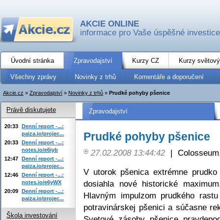
AKCIE ONLINE
informace pro Vaše úspěšné investice
Úvodní stránka
Zpravodajství
Kurzy CZ
Kurzy světový
Všechny zprávy
Novinky z trhů
Komentáře a doporučení
Akcie.cz
»
Zpravodajství
»
Novinky z trhů
»
Prudké pohyby pšenice
Právě diskutujete
Zpravodajství
20:33
Denní report -...:
Prudké pohyby pšenice
paiza.io/projec...
20:33
Denní report -...:
notes.io/e6iyb
27.02.2008 13:44:42
|
Colosseum,
12:47
Denní report -...:
paiza.io/projec...
V utorok pšenica extrémne prudko
12:46
Denní report -...:
dosiahla nové historické maximum
notes.io/e6yWX
20:09
Denní report -...:
Hlavným impulzom prudkého rastu 
paiza.io/projec...
potravinárskej pšenici a súčasne r
Škola investování
Svetové zásoby pšenice pravdepod