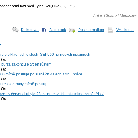
oobchodní fázi posílily na $20,60/a ( 5,91%).
Autor: Chádí El-Moussawi
Diskutovat
Facebook
Poslat emailem
Vytisknout
y
řelo v kladných číslech, S&P500 na nových maximech
Fio
á burza zakončuje týden růstem
Fio
00 mírně posiluje po slabších datech z trhu práce
Fio
ures kontrakty mírně posilují
Fio
ce - v červenci ubylo 23 tis. pracovních míst mimo zemědělství
Fio