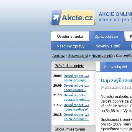
AKCIE ONLIN
informace pro 
Úvodní stránka
Zpravodajství
K
Všechny zprávy
Novinky z trhů
Akcie.cz
»
Zpravodajství
»
Novinky z trhů
»
Gap zvýšil
Právě diskutujete
Zpravodajství
20:09
Denní report -...:
Gap zvýšil zis
paiza.io/projec...
20:09
Denní report -...:
29.02.2008 13:1
notes.io/e6rL7
21:13
Denní report -...:
Největší maloobcho
paiza.io/projec...
vzrostl poprvé za 
21:12
Denní report -...:
vánočních svátků. Č
notes.io/e6qyW
na $4,68 mld. Výsle
20:15
Denní report -...:
paiza.io/projec...
Společnost kromě v
pro rok 2009, který
Společnost mimo jin
Škola investování