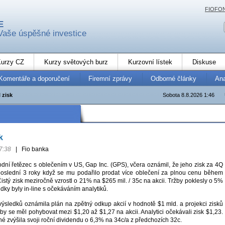
FIOFO
E
Vaše úspěšné investice
urzy CZ
Kurzy světových burz
Kurzovní lístek
Diskuse
Komentáře a doporučení
Firemní zprávy
Odborné články
An
 zisk
Sobota 8.8.2026 1:46
k
7:38
|
Fio banka
dní řetězec s oblečením v US, Gap Inc. (GPS), včera oznámil, že jeho zisk za 4Q
poslední 3 roky když se mu podařilo prodat více oblečení za plnou cenu během
istý zisk meziročně vzrostl o 21% na $265 mil. / 35c na akcii. Tržby poklesly o 5%
dky byly in-line s očekáváním analytiků.
ýsledků oznámila plán na zpětný odkup akcií v hodnotě $1 mld. a projekci zisků
 by se měl pohybovat mezi $1,20 až $1,27 na akcii. Analytici očekávali zisk $1,23.
é zvýšila svoji roční dividendu o 6,3% na 34c/a z předchozích 32c.