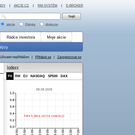
NDY
|
AKCIE.CZ
|
RM-SYSTÉM
|
E-BROKER
akcie
články
diskuze
Rádce investora
Moje akcie
alýzy
Uživatel nepřihlášen
|
Přihlásit se
|
Zaregistrovat se
Indexy
PX
RM
DJ
NASDAQ
SP500
DAX
08.08.2026