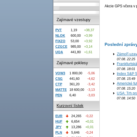
Akcie GPS včera v p
Zajímavé vzestupy
PVT
1,19
+38,37
NLOK
600,00
+3,99
FIXZO
53,00
+3,92
Poslední zpráv
CZGCE
985,00
+3,14
UQA
441,80
+1,61
Zámoří uzav
07.08. 22:25
Zajímavé poklesy
Frankfurtsk
07.08. 18:01
VOW3
1 800,00
-5,06
Index S&P 5
CSG
441,60
-4,62
07.08. 15:49
Americké fut
CTP
361,20
-3,42
07.08. 15:20
MATTE
18 600,00
-3,13
USA: Trh prá
PEN
6,40
-3,03
07.08. 14:50
Kurzovní lístek
EUR
24,265
-0,22
HUF
6,654
+0,01
JPY
13,286
+0,01
PLN
5,646
-0,24