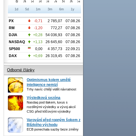
1d
5d
1m
3m
6m
1y
PX
-0,71
2 785,07
07.08.26
RM
-1,20
772,27
07.08.26
DJIA
+0,28
54 036,93
07.08.26
NASDAQ
+1,13
26 645,60
07.08.26
SP500
0,00
4 357,73
22.09.21
DAX
+0,69
26 319,45
07.08.26
Odborné články
Optimismus kolem umělé
inteligence nemizí
Trhy navíc chtějí vidět návratnost
Výsledková sezóna
Nasdaq pod tlakem, luxus s
rozdílnými výsledky a vývoj akcií
CSG před klíčovými výsledky
Varování před ropným šokem z
Blízkého východu
ECB ponechala sazby beze změny