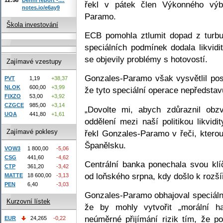
řekl v pátek člen Výkonného vý
notes.io/e6ay9
Paramo.
Škola investování
ECB pomohla ztlumit dopad z turbu
speciálních podmínek dodala likvid
se objevily problémy s hotovostí.
Zajímavé vzestupy
Gonzales-Paramo však vysvětlil pos
PVT
1,19
+38,37
NLOK
600,00
+3,99
že tyto speciální operace nepředstav
FIXZO
53,00
+3,92
CZGCE
985,00
+3,14
„Dovolte mi, abych zdůraznil obzv
UQA
441,80
+1,61
oddělení mezi naší politikou likvid
Zajímavé poklesy
řekl Gonzales-Paramo v řeči, kterou
Španělsku.
VOW3
1 800,00
-5,06
CSG
441,60
-4,62
Centrální banka ponechala svou k
CTP
361,20
-3,42
od loňského srpna, kdy došlo k rozší
MATTE
18 600,00
-3,13
PEN
6,40
-3,03
Gonzales-Paramo obhajoval speciální 
Kurzovní lístek
že by mohly vytvořit „morální ha
neúměrné přijímání rizik tím, že 
EUR
24,265
-0,22