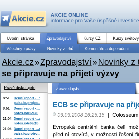
AKCIE ONLINE
informace pro Vaše úspěšné investice
Úvodní stránka
Zpravodajství
Kurzy CZ
Kurzy světový
Všechny zprávy
Novinky z trhů
Komentáře a doporučení
Akcie.cz
»
Zpravodajství
»
Novinky z 
se připravuje na přijetí výzvy
Právě diskutujete
Zpravodajství
8:51
Denní report -...:
ECB se připravuje na přij
paiza.io/projec...
8:51
Denní report -...:
notes.io/e6d3E
03.03.2008 16:25:15
|
Colosseum,
21:04
Denní report -...:
notes.io/e6aQb
Evropská centrální banka čelí mož
21:04
Denní report -...:
před ní otevírá, v možnosti řešení f
paiza.io/projec...
12:58
Denní report -...: