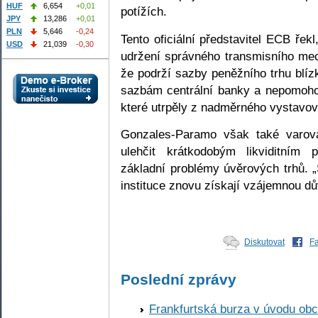
HUF
6,654
+0,01
potížích.
JPY
13,286
+0,01
PLN
5,646
-0,24
Tento oficiální představitel ECB řekl
USD
21,039
-0,30
udržení správného transmisního mech
že podrží sazby peněžního trhu blíz
sazbám centrální banky a nepomohou 
které utrpěly z nadměrného vystavová
Gonzales-Paramo však také varo
ulehčit krátkodobým likviditním
základní problémy úvěrových trhů. „
instituce znovu získají vzájemnou dů
Diskutovat
F
Poslední zprávy
Frankfurtská burza v úvodu obc