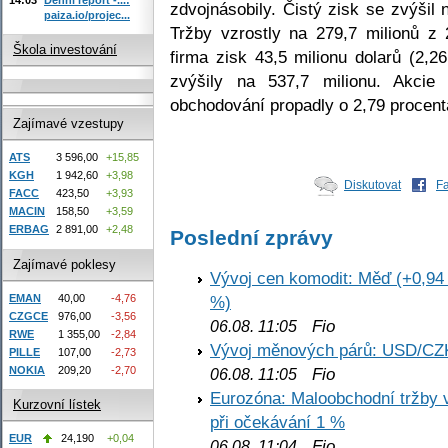
zdvojnásobily. Čistý zisk se zvýšil 
paiza.io/projec...
Tržby vzrostly na 279,7 milionů z 
Škola investování
firma zisk 43,5 milionu dolarů (2,2
zvýšily na 537,7 milionu. Akcie
obchodování propadly o 2,79 procent
Zajímavé vzestupy
ATS
3 596,00
+15,85
KGH
1 942,60
+3,98
Diskutovat
F
FACC
423,50
+3,93
MACIN
158,50
+3,59
ERBAG
2 891,00
+2,48
Poslední zprávy
Zajímavé poklesy
Vývoj cen komodit: Měď (+0,94 
EMAN
40,00
-4,76
%)
CZGCE
976,00
-3,56
Fio
06.08. 11:05
RWE
1 355,00
-2,84
Vývoj měnových párů: USD/CZ
PILLE
107,00
-2,73
NOKIA
209,20
-2,70
Fio
06.08. 11:05
Eurozóna: Maloobchodní tržby 
Kurzovní lístek
při očekávání 1 %
EUR
24,190
+0,04
Fio
06.08. 11:04