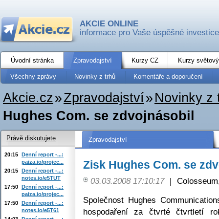
AKCIE ONLINE
informace pro Vaše úspěšné investice
Úvodní stránka
Zpravodajství
Kurzy CZ
Kurzy světový
Všechny zprávy
Novinky z trhů
Komentáře a doporučení
Akcie.cz
»
Zpravodajství
»
Novinky z 
Hughes Com. se zdvojnásobil
Právě diskutujete
Zpravodajství
20:15
Denní report -...:
Zisk Hughes Com. se zdv
paiza.io/projec...
20:15
Denní report -...:
notes.io/e5TUT
03.03.2008 17:10:17
|
Colosseum,
17:50
Denní report -...:
paiza.io/projec...
Společnost Hughes Communication
17:50
Denní report -...:
hospodaření za čtvrté čtvrtletí 
notes.io/e5T61
14:03
Denní report -...: