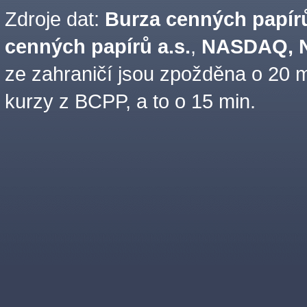
Zdroje dat:
Burza cenných papírů
cenných papírů a.s.
,
NASDAQ, N
ze zahraničí jsou zpožděna o 20 m
kurzy z BCPP, a to o 15 min.