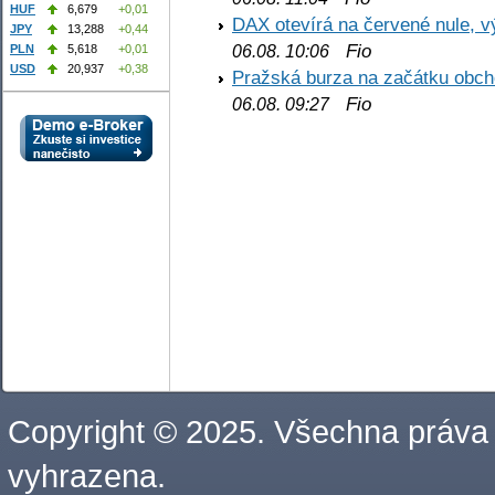
HUF
6,679
+0,01
DAX otevírá na červené nule, v
JPY
13,288
+0,44
Fio
PLN
5,618
+0,01
06.08. 10:06
USD
20,937
+0,38
Pražská burza na začátku obch
Fio
06.08. 09:27
Copyright © 2025. Všechna práva
vyhrazena.