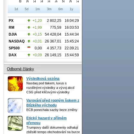
1d
5d
1m
3m
6m
1y
PX
+1,20
2 802,25
16:04:29
RM
+1,99
775,59
16:03:53
DJIA
+0,15
54 428,04
15:44:34
NASDAQ
+0,01
26 367,01
15:45:24
SP500
0,00
4 357,73
22.09.21
DAX
+0,09
26 149,15
15:44:59
Odborné články
Výsledková sezóna
Nasdaq pod tlakem, luxus s
rozdílnými výsledky a vývoj akcií
CSG před klíčovými výsledky
Varování před ropným šokem z
Blízkého východu
ECB ponechala sazby beze změny
Etický hazard v přímém
přenosu
Trumpovy další dokumenty odhalují
zběsilé tempo obchodování na burze