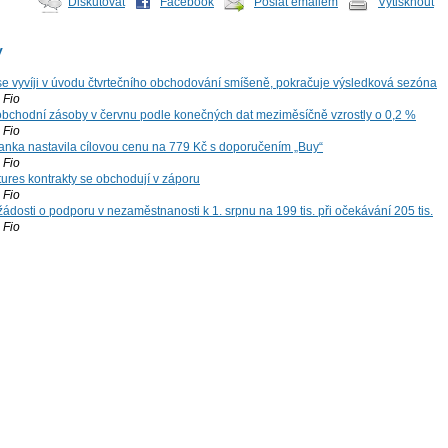
Diskutovat
Facebook
Poslat emailem
Vytisknout
y
 se vyvíji v úvodu čtvrtečního obchodování smíšeně, pokračuje výsledková sezóna
Fio
bchodní zásoby v červnu podle konečných dat meziměsíčně vzrostly o 0,2 %
Fio
nka nastavila cílovou cenu na 779 Kč s doporučením „Buy“
Fio
tures kontrakty se obchodují v záporu
Fio
dosti o podporu v nezaměstnanosti k 1. srpnu na 199 tis. při očekávání 205 tis.
Fio