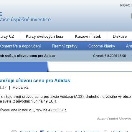
FIOFO
E
Vaše úspěšné investice
urzy CZ
Kurzy světových burz
Kurzovní lístek
Diskuse
Komentáře a doporučení
Firemní zprávy
Odborné články
An
nch snižuje cílovou cenu pro Adidas
Čtvrtek 6.8.2026 16:06
 snižuje cílovou cenu pro Adidas
1:17
|
Fio banka
. snižuje svoji cílovou cenu pro akcie Adidasu (ADS), druhého největšího výrobce
na světě, z původních 54 na 49 EUR.
v úvodu dne rostou o 1,79% na 42,56 EUR.
Autor: Daniel Marván