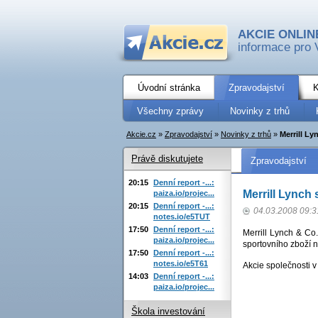
AKCIE ONLIN
informace pro 
Úvodní stránka
Zpravodajství
K
Všechny zprávy
Novinky z trhů
Akcie.cz
»
Zpravodajství
»
Novinky z trhů
»
Merrill Ly
Právě diskutujete
Zpravodajství
20:15
Denní report -...:
Merrill Lynch
paiza.io/projec...
20:15
Denní report -...:
04.03.2008 09:3
notes.io/e5TUT
17:50
Denní report -...:
Merrill Lynch & Co
paiza.io/projec...
sportovního zboží 
17:50
Denní report -...:
notes.io/e5T61
Akcie společnosti 
14:03
Denní report -...:
paiza.io/projec...
Škola investování