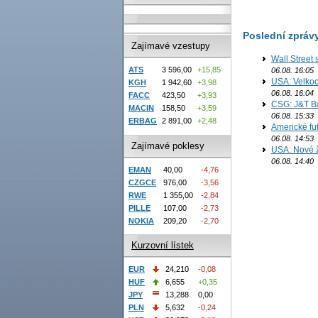
Poslední zpráv
Zajímavé vzestupy
Wall Street
ATS
3 596,00
+15,85
06.08. 16:05
USA: Velkoo
KGH
1 942,60
+3,98
06.08. 16:04
FACC
423,50
+3,93
CSG: J&T Ba
MACIN
158,50
+3,59
06.08. 15:33
ERBAG
2 891,00
+2,48
Americké fu
06.08. 14:53
Zajímavé poklesy
USA: Nové žá
06.08. 14:40
EMAN
40,00
-4,76
CZGCE
976,00
-3,56
RWE
1 355,00
-2,84
PILLE
107,00
-2,73
NOKIA
209,20
-2,70
Kurzovní lístek
EUR
24,210
-0,08
HUF
6,655
+0,35
JPY
13,288
0,00
PLN
5,632
-0,24