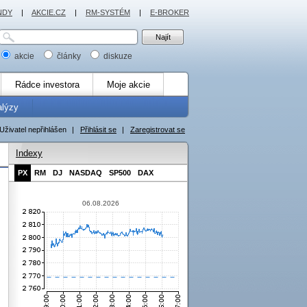
NDY
|
AKCIE.CZ
|
RM-SYSTÉM
|
E-BROKER
akcie
články
diskuze
Rádce investora
Moje akcie
alýzy
Uživatel nepřihlášen
|
Přihlásit se
|
Zaregistrovat se
Indexy
PX
RM
DJ
NASDAQ
SP500
DAX
06.08.2026