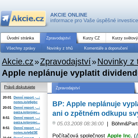
AKCIE ONLINE
informace pro Vaše úspěšné investice
Úvodní stránka
Zpravodajství
Kurzy CZ
Kurzy světový
Všechny zprávy
Novinky z trhů
Komentáře a doporučení
Akcie.cz
»
Zpravodajství
»
Novinky z 
Apple neplánuje vyplatit dividend
Právě diskutujete
Zpravodajství
20:01
Denní report -...:
BP: Apple neplánuje vypl
notes.io/e6gbc
20:01
Denní report -...:
ani o zpětném odkupu sv
paiza.io/projec...
8:51
Denní report -...:
paiza.io/projec...
05.03.2008 08:36:00
|
Böhm&Partn
8:51
Denní report -...:
notes.io/e6d3E
Počítačová společnost
Apple Inc.
(
21:04
Denní report -...: