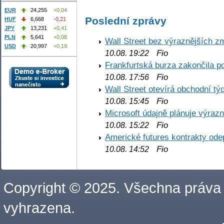
EUR
24,255
+0,04
Poslední zprávy
HUF
6,668
-0,21
JPY
13,231
+0,41
PLN
5,641
+0,08
Wall Street bez výraznějších z
USD
20,997
+0,19
Fio
10.08. 19:22
Frankfurtská burza zakončila p
Fio
10.08. 17:56
Wall Street otevírá obchodní t
Fio
10.08. 15:45
Microsoft údajně plánuje výrazn
Fio
10.08. 15:22
Americké futures kontrakty odep
Fio
10.08. 14:52
Copyright © 2025. Všechna práva
vyhrazena.