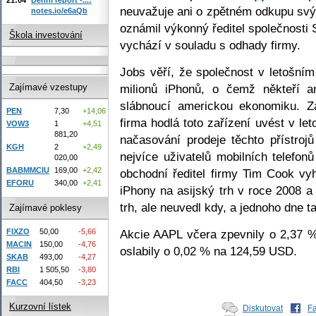
neuvažuje ani o zpětném odkupu svý
notes.io/e6aQb
oznámil výkonný ředitel společnosti 
Škola investování
vychází v souladu s odhady firmy.
Jobs věří, že společnost v letošní
milionů iPhonů, o čemž někteří a
Zajímavé vzestupy
slábnoucí americkou ekonomiku. Zá
PEN
7,30
+14,06
firma hodlá toto zařízení uvést v le
VOW3
1
+4,51
881,20
načasování prodeje těchto přístroj
KGH
2
+2,49
nejvíce uživatelů mobilních telefonů
020,00
BABMMCIU
169,00
+2,42
obchodní ředitel firmy Tim Cook vy
EFORU
340,00
+2,41
iPhony na asijský trh v roce 2008 a
trh, ale neuvedl kdy, a jednoho dne ta
Zajímavé poklesy
FIXZO
50,00
-5,66
Akcie AAPL včera zpevnily o 2,37 
MACIN
150,00
-4,76
oslabily o 0,02 % na 124,59 USD.
SKAB
493,00
-4,27
RBI
1 505,50
-3,80
FACC
404,50
-3,23
Kurzovní lístek
Diskutovat
F