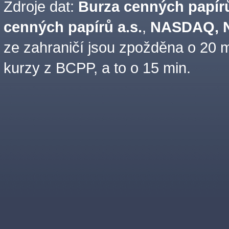
Zdroje dat:
Burza cenných papírů
cenných papírů a.s.
,
NASDAQ, N
ze zahraničí jsou zpožděna o 20 m
kurzy z BCPP, a to o 15 min.