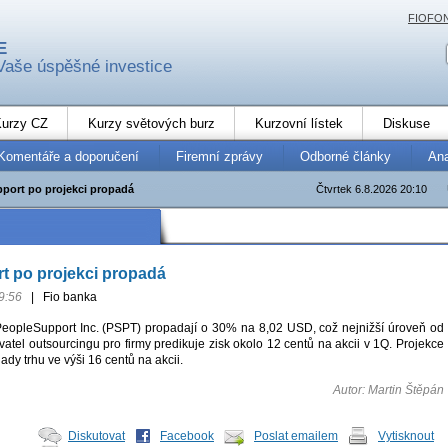
FIOFO
E
Vaše úspěšné investice
urzy CZ
Kurzy světových burz
Kurzovní lístek
Diskuse
Komentáře a doporučení
Firemní zprávy
Odborné články
An
port po projekci propadá
Čtvrtek 6.8.2026 20:10
t po projekci propadá
9:56
|
Fio banka
PeopleSupport Inc. (PSPT) propadají o 30% na 8,02 USD, což nejnižší úroveň od
vatel outsourcingu pro firmy predikuje zisk okolo 12 centů na akcii v 1Q. Projekce
ady trhu ve výši 16 centů na akcii.
Autor: Martin Štěpán
Diskutovat
Facebook
Poslat emailem
Vytisknout