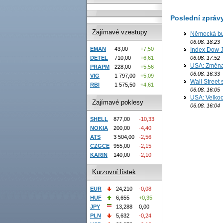
Poslední zpráv
Zajímavé vzestupy
Německá bur
06.08. 18:23
EMAN
43,00
+7,50
Index Dow J
DETEL
710,00
+6,61
06.08. 17:52
USA: Změna 
PRAPM
228,00
+5,56
06.08. 16:33
VIG
1 797,00
+5,09
Wall Street
RBI
1 575,50
+4,61
06.08. 16:05
USA: Velkoo
Zajímavé poklesy
06.08. 16:04
SHELL
877,00
-10,33
NOKIA
200,00
-4,40
ATS
3 504,00
-2,56
CZGCE
955,00
-2,15
KARIN
140,00
-2,10
Kurzovní lístek
EUR
24,210
-0,08
HUF
6,655
+0,35
JPY
13,288
0,00
PLN
5,632
-0,24