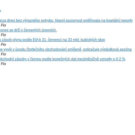
y
za dnes bez výrazného pohybu, hlavní pozornost směřovala na kvartální reporty
Fio
ones se drží v červených úrovních.
Fio
zásob plynu podle EIA k 31. červenci na 33 mld. kubických stop
Fio
 se vyvíji v úvodu čtvrtečního obchodování smíšeně, pokračuje výsledková sezóna
Fio
bchodní zásoby v červnu podle konečných dat meziměsíčně vzrostly o 0,2 %
Fio