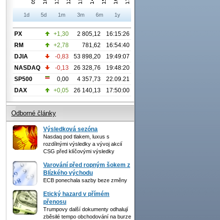
1d
5d
1m
3m
6m
1y
PX
+1,30
2 805,12
16:15:26
RM
+2,78
781,62
16:54:40
DJIA
-0,83
53 898,20
19:49:07
NASDAQ
-0,13
26 328,76
19:48:20
SP500
0,00
4 357,73
22.09.21
DAX
+0,05
26 140,13
17:50:00
Odborné články
Výsledková sezóna
Nasdaq pod tlakem, luxus s
rozdílnými výsledky a vývoj akcií
CSG před klíčovými výsledky
Varování před ropným šokem z
Blízkého východu
ECB ponechala sazby beze změny
Etický hazard v přímém
přenosu
Trumpovy další dokumenty odhalují
zběsilé tempo obchodování na burze