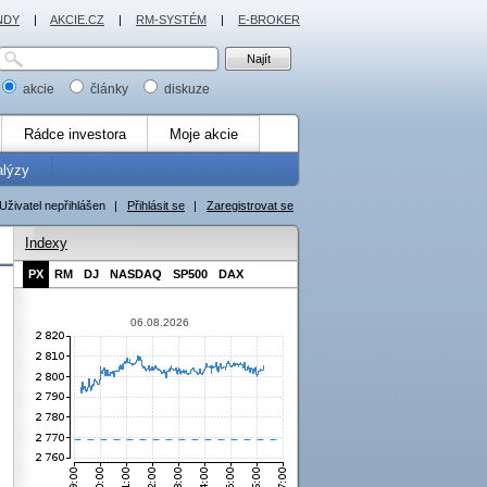
NDY
|
AKCIE.CZ
|
RM-SYSTÉM
|
E-BROKER
akcie
články
diskuze
Rádce investora
Moje akcie
alýzy
Uživatel nepřihlášen
|
Přihlásit se
|
Zaregistrovat se
Indexy
PX
RM
DJ
NASDAQ
SP500
DAX
06.08.2026