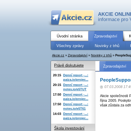
AKCIE ONLIN
informace pro 
Úvodní stránka
Zpravodajství
K
Všechny zprávy
Novinky z trhů
Akcie.cz
»
Zpravodajství
»
Novinky z trhů
»
PeopleSup
Právě diskutujete
Zpravodajství
20:15
Denní report -...:
PeopleSuppor
paiza.io/projec...
20:15
Denní report -...:
07.03.2008 17:4
notes.io/e5TUT
17:50
Denní report -...:
Akcie společnosti 
paiza.io/projec...
října 2005. Poskyto
17:50
Denní report -...:
však zůstala za odh
notes.io/e5T61
14:03
Denní report -...:
paiza.io/projec...
Škola investování