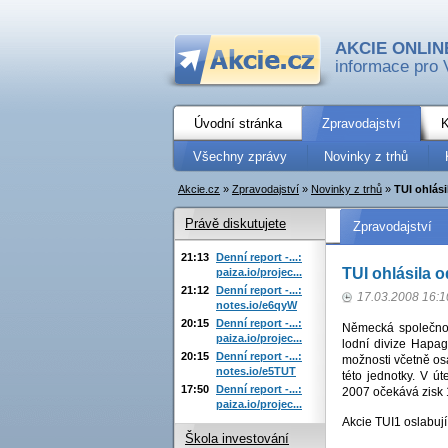
AKCIE ONLIN
informace pro 
Úvodní stránka
Zpravodajství
K
Všechny zprávy
Novinky z trhů
Akcie.cz
»
Zpravodajství
»
Novinky z trhů
»
TUI ohlási
Právě diskutujete
Zpravodajství
21:13
Denní report -...:
TUI ohlásila o
paiza.io/projec...
21:12
Denní report -...:
17.03.2008 16:1
notes.io/e6qyW
20:15
Denní report -...:
Německá společnos
paiza.io/projec...
lodní divize Hapa
20:15
Denní report -...:
možnosti včetně osa
notes.io/e5TUT
této jednotky. V ú
17:50
Denní report -...:
2007 očekává zisk 
paiza.io/projec...
Akcie TUI1 oslabuj
Škola investování