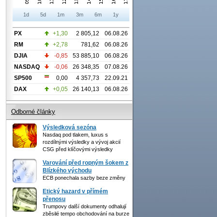
1d
5d
1m
3m
6m
1y
PX
+1,30
2 805,12
06.08.26
RM
+2,78
781,62
06.08.26
DJIA
-0,85
53 885,10
06.08.26
NASDAQ
-0,06
26 348,35
07.08.26
SP500
0,00
4 357,73
22.09.21
DAX
+0,05
26 140,13
06.08.26
Odborné články
Výsledková sezóna
Nasdaq pod tlakem, luxus s
rozdílnými výsledky a vývoj akcií
CSG před klíčovými výsledky
Varování před ropným šokem z
Blízkého východu
ECB ponechala sazby beze změny
Etický hazard v přímém
přenosu
Trumpovy další dokumenty odhalují
zběsilé tempo obchodování na burze