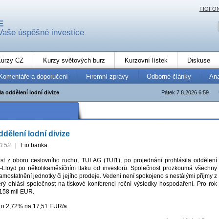
FIOFO
E
Vaše úspěšné investice
urzy CZ
Kurzy světových burz
Kurzovní lístek
Diskuse
Komentáře a doporučení
Firemní zprávy
Odborné články
An
la oddělení lodní divize
Pátek 7.8.2026 6:59
ddělení lodní divize
0:52
|
Fio banka
t z oboru cestovního ruchu, TUI AG (TUI1), po projednání prohlásila oddělení
g-Lloyd po několikaměsíčním tlaku od investorů. Společnost prozkoumá všechny
mostatnění jednotky či jejího prodeje. Vedení není spokojeno s nestálými příjmy z
terý ohlásí společnost na tiskové konferenci roční výsledky hospodaření. Pro rok
158 mil EUR.
í o 2,72% na 17,51 EUR/a.