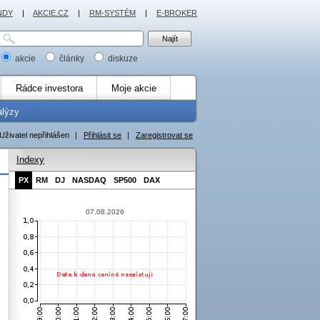
NDY
|
AKCIE.CZ
|
RM-SYSTÉM
|
E-BROKER
akcie
články
diskuze
Rádce investora
Moje akcie
alýzy
Uživatel nepřihlášen
|
Přihlásit se
|
Zaregistrovat se
Indexy
PX
RM
DJ
NASDAQ
SP500
DAX
07.08.2026