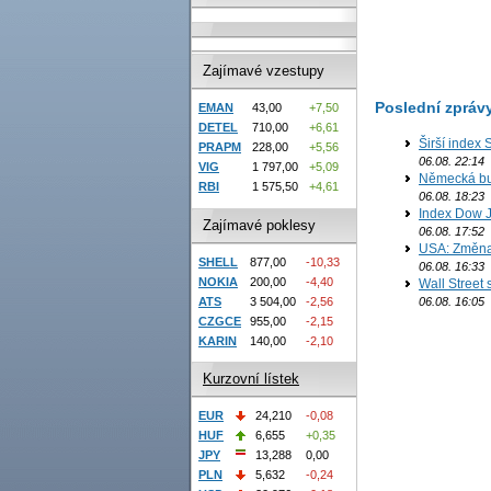
Zajímavé vzestupy
Poslední zpráv
EMAN
43,00
+7,50
DETEL
710,00
+6,61
Širší index 
PRAPM
228,00
+5,56
06.08. 22:14
VIG
1 797,00
+5,09
Německá bur
RBI
1 575,50
+4,61
06.08. 18:23
Index Dow J
Zajímavé poklesy
06.08. 17:52
USA: Změna 
SHELL
877,00
-10,33
06.08. 16:33
NOKIA
200,00
-4,40
Wall Street
06.08. 16:05
ATS
3 504,00
-2,56
CZGCE
955,00
-2,15
KARIN
140,00
-2,10
Kurzovní lístek
EUR
24,210
-0,08
HUF
6,655
+0,35
JPY
13,288
0,00
PLN
5,632
-0,24