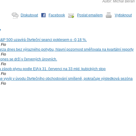
Autor: Michal Beran
Diskutovat
Facebook
Poslat emailem
Vytisknout
y
S&P 500 uzavírá čtvrteční seanci poklesem o -0,18 %.
Fio
za dnes bez výrazného pohybu, hlavní pozornost směřovala na kvartální reporty
Fio
ones se drží v červených úrovních.
Fio
zásob plynu podle EIA k 31. červenci na 33 mld. kubických stop
Fio
 se vyvíji v úvodu čtvrtečního obchodování smíšeně, pokračuje výsledková sezóna
Fio