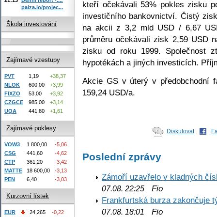
kteří očekávali 53% pokles zisku p
paiza.io/projec...
investičního bankovnictví. Čistý zi
Škola investování
na akcii z 3,2 mld USD / 6,67 USD
průměru očekávali zisk 2,59 USD na
zisku od roku 1999. Společnost zt
Zajímavé vzestupy
hypotékách a jiných investicích. Pří
PVT
1,19
+38,37
Akcie GS v úterý v předobchodní f
NLOK
600,00
+3,99
159,24 USD/a.
FIXZO
53,00
+3,92
CZGCE
985,00
+3,14
UQA
441,80
+1,61
Zajímavé poklesy
Diskutovat
F
VOW3
1 800,00
-5,06
CSG
441,60
-4,62
Poslední zprávy
CTP
361,20
-3,42
MATTE
18 600,00
-3,13
Zámoří uzavřelo v kladných č
PEN
6,40
-3,03
Fio
07.08. 22:25
Kurzovní lístek
Frankfurtská burza zakončuje 
Fio
07.08. 18:01
EUR
24,265
-0,22