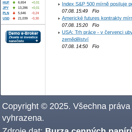
HUF
6,654
+0,01
Index S&P 500 mírně posiluje p
JPY
13,286
+0,01
Fio
07.08. 15:49
PLN
5,646
-0,24
Americké futures kontrakty mírn
USD
21,039
-0,30
Fio
07.08. 15:20
USA: Trh práce - v červenci ub
zemědělství
Fio
07.08. 14:50
Copyright © 2025. Všechna práva
vyhrazena.
Zdroje dat:
Burza cenných papírů