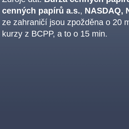
cenných papírů a.s.
,
NASDAQ, N
ze zahraničí jsou zpožděna o 20 m
kurzy z BCPP, a to o 15 min.