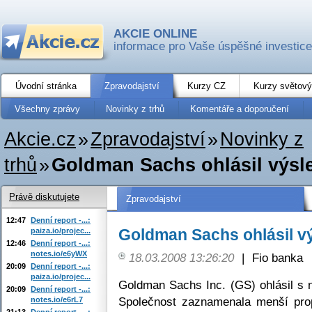
AKCIE ONLINE
informace pro Vaše úspěšné investice
Úvodní stránka
Zpravodajství
Kurzy CZ
Kurzy světový
Všechny zprávy
Novinky z trhů
Komentáře a doporučení
Akcie.cz
»
Zpravodajství
»
Novinky z
trhů
»
Goldman Sachs ohlásil výsl
Právě diskutujete
Zpravodajství
12:47
Denní report -...:
Goldman Sachs ohlásil v
paiza.io/projec...
12:46
Denní report -...:
notes.io/e6yWX
18.03.2008 13:26:20
|
Fio banka
20:09
Denní report -...:
paiza.io/projec...
Goldman Sachs Inc. (GS) ohlásil s
20:09
Denní report -...:
Společnost zaznamenala menší prop
notes.io/e6rL7
21:13
Denní report -...: