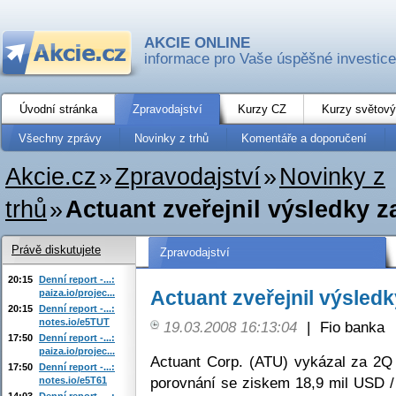
AKCIE ONLINE
informace pro Vaše úspěšné investice
Úvodní stránka
Zpravodajství
Kurzy CZ
Kurzy světový
Všechny zprávy
Novinky z trhů
Komentáře a doporučení
Akcie.cz
»
Zpravodajství
»
Novinky z
trhů
»
Actuant zveřejnil výsledky z
Právě diskutujete
Zpravodajství
20:15
Denní report -...:
Actuant zveřejnil výsled
paiza.io/projec...
20:15
Denní report -...:
notes.io/e5TUT
19.03.2008 16:13:04
|
Fio banka
17:50
Denní report -...:
paiza.io/projec...
Actuant Corp. (ATU) vykázal za 2Q 
17:50
Denní report -...:
porovnání se ziskem 18,9 mil USD / 
notes.io/e5T61
14:03
Denní report -...: