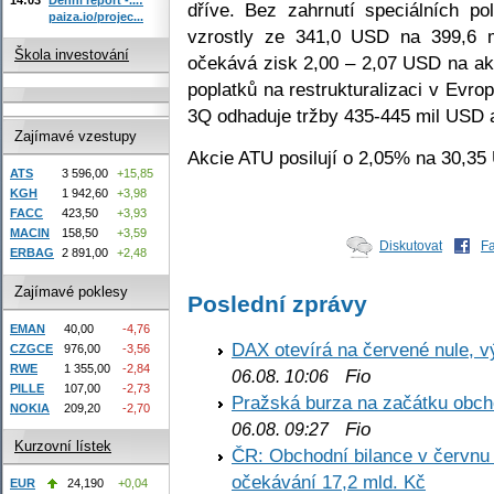
dříve. Bez zahrnutí speciálních po
paiza.io/projec...
vzrostly ze 341,0 USD na 399,6 
Škola investování
očekává zisk 2,00 – 2,07 USD na akc
poplatků na restrukturalizaci v Evro
3Q odhaduje tržby 435-445 mil USD a 
Zajímavé vzestupy
Akcie ATU posilují o 2,05% na 30,35
ATS
3 596,00
+15,85
KGH
1 942,60
+3,98
FACC
423,50
+3,93
MACIN
158,50
+3,59
Diskutovat
F
ERBAG
2 891,00
+2,48
Zajímavé poklesy
Poslední zprávy
EMAN
40,00
-4,76
DAX otevírá na červené nule, v
CZGCE
976,00
-3,56
RWE
1 355,00
-2,84
Fio
06.08. 10:06
PILLE
107,00
-2,73
Pražská burza na začátku obch
NOKIA
209,20
-2,70
Fio
06.08. 09:27
Kurzovní lístek
ČR: Obchodní bilance v červnu 
očekávání 17,2 mld. Kč
EUR
24,190
+0,04