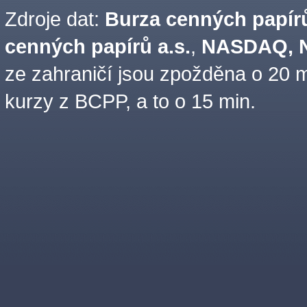
Zdroje dat:
Burza cenných papírů
cenných papírů a.s.
,
NASDAQ, N
ze zahraničí jsou zpožděna o 20 m
kurzy z BCPP, a to o 15 min.