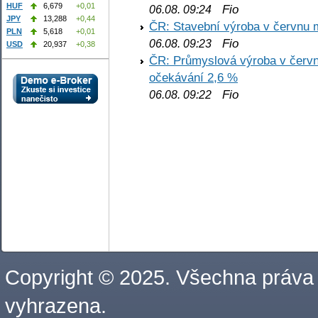
HUF
6,679
+0,01
Fio
06.08. 09:24
JPY
13,288
+0,44
ČR: Stavební výroba v červnu m
PLN
5,618
+0,01
Fio
06.08. 09:23
USD
20,937
+0,38
ČR: Průmyslová výroba v červnu
očekávání 2,6 %
Fio
06.08. 09:22
Copyright © 2025. Všechna práva
vyhrazena.