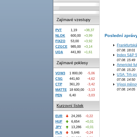
Zajímavé vzestupy
PVT
1,19
+38,37
Poslední zpráv
NLOK
600,00
+3,99
FIXZO
53,00
+3,92
Frankfurtsk
CZGCE
985,00
+3,14
07.08. 18:01
UQA
441,80
+1,61
Index S&P 5
07.08. 15:49
Zajímavé poklesy
Americké fut
07.08. 15:20
VOW3
1 800,00
-5,06
USA: Trh prá
CSG
441,60
-4,62
07.08. 14:50
CTP
361,20
-3,42
Vývoj měno
07.08. 14:05
MATTE
18 600,00
-3,13
PEN
6,40
-3,03
Kurzovní lístek
EUR
24,265
-0,22
HUF
6,654
+0,01
JPY
13,286
+0,01
PLN
5,646
-0,24