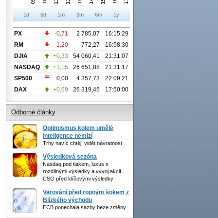
1d
5d
1m
3m
6m
1y
PX
-0,71
2 785,07
16:15:29
RM
-1,20
772,27
16:58:30
DJIA
+0,33
54 060,41
21:31:07
NASDAQ
+1,15
26 651,88
21:31:17
SP500
0,00
4 357,73
22.09.21
DAX
+0,69
26 319,45
17:50:00
Odborné články
Optimismus kolem umělé
inteligence nemizí
Trhy navíc chtějí vidět návratnost
Výsledková sezóna
Nasdaq pod tlakem, luxus s
rozdílnými výsledky a vývoj akcií
CSG před klíčovými výsledky
Varování před ropným šokem z
Blízkého východu
ECB ponechala sazby beze změny