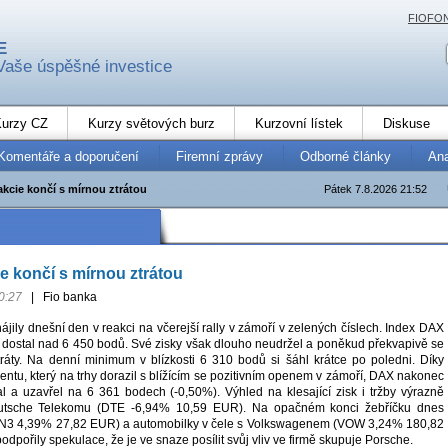
FIOFO
E
Vaše úspěšné investice
urzy CZ
Kurzy světových burz
Kurzovní lístek
Diskuse
Komentáře a doporučení
Firemní zprávy
Odborné články
An
kcie končí s mírnou ztrátou
Pátek 7.8.2026 21:52
 končí s mírnou ztrátou
0:27
|
Fio banka
ily dnešní den v reakci na včerejší rally v zámoří v zelených číslech. Index DAX
 dostal nad 6 450 bodů. Své zisky však dlouho neudržel a poněkud překvapivě se
ráty. Na denní minimum v blízkosti 6 310 bodů si šáhl krátce po poledni. Díky
ntu, který na trhy dorazil s blížícím se pozitivním openem v zámoří, DAX nakonec
al a uzavřel na 6 361 bodech (-0,50%). Výhled na klesající zisk i tržby výrazně
eutsche Telekomu (DTE -6,94% 10,59 EUR). Na opačném konci žebříčku dnes
EN3 4,39% 27,82 EUR) a automobilky v čele s Volkswagenem (VOW 3,24% 180,82
odpořily spekulace, že je ve snaze posílit svůj vliv ve firmě skupuje Porsche.