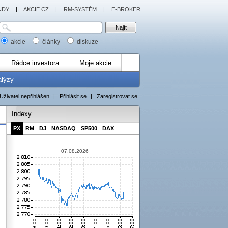
NDY
|
AKCIE.CZ
|
RM-SYSTÉM
|
E-BROKER
akcie
články
diskuze
Rádce investora
Moje akcie
alýzy
Uživatel nepřihlášen
|
Přihlásit se
|
Zaregistrovat se
Indexy
PX
RM
DJ
NASDAQ
SP500
DAX
07.08.2026