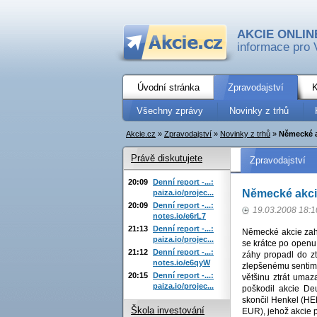
AKCIE ONLIN
informace pro 
Úvodní stránka
Zpravodajství
K
Všechny zprávy
Novinky z trhů
Akcie.cz
»
Zpravodajství
»
Novinky z trhů
»
Německé a
Právě diskutujete
Zpravodajství
20:09
Denní report -...:
Německé akcie
paiza.io/projec...
20:09
Denní report -...:
19.03.2008 18:1
notes.io/e6rL7
21:13
Denní report -...:
Německé akcie zaháj
paiza.io/projec...
se krátce po openu
21:12
Denní report -...:
záhy propadl do zt
notes.io/e6qyW
zlepšenému sentime
20:15
Denní report -...:
většinu ztrát umaz
paiza.io/projec...
poškodil akcie D
skončil Henkel (H
Škola investování
EUR), jehož akcie p