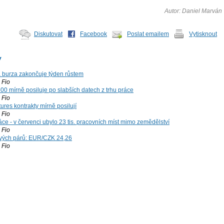
Autor: Daniel Marván
Diskutovat
Facebook
Poslat emailem
Vytisknout
y
á burza zakončuje týden růstem
Fio
00 mírně posiluje po slabších datech z trhu práce
Fio
ures kontrakty mírně posilují
Fio
ce - v červenci ubylo 23 tis. pracovních míst mimo zemědělství
Fio
vých párů: EUR/CZK 24,26
Fio