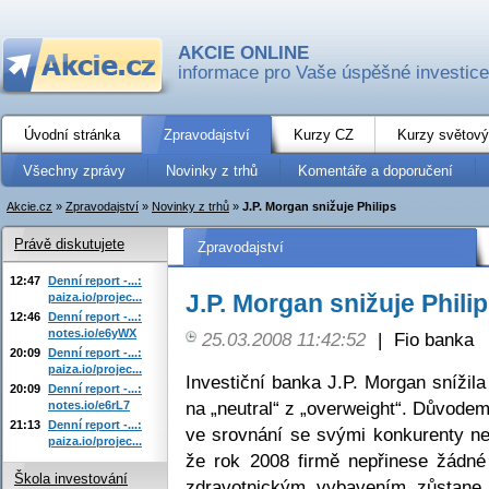
AKCIE ONLINE
informace pro Vaše úspěšné investice
Úvodní stránka
Zpravodajství
Kurzy CZ
Kurzy světový
Všechny zprávy
Novinky z trhů
Komentáře a doporučení
Akcie.cz
»
Zpravodajství
»
Novinky z trhů
»
J.P. Morgan snižuje Philips
Právě diskutujete
Zpravodajství
12:47
Denní report -...:
J.P. Morgan snižuje Phili
paiza.io/projec...
12:46
Denní report -...:
notes.io/e6yWX
25.03.2008 11:42:52
|
Fio banka
20:09
Denní report -...:
paiza.io/projec...
Investiční banka J.P. Morgan snížil
20:09
Denní report -...:
na „neutral“ z „overweight“. Důvodem 
notes.io/e6rL7
21:13
Denní report -...:
ve srovnání se svými konkurenty ne
paiza.io/projec...
že rok 2008 firmě nepřinese žádné 
Škola investování
zdravotnickým vybavením zůstane 