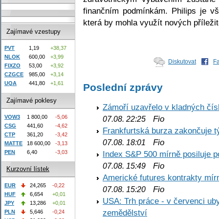
finančním podmínkám. Philips je vš
která by mohla využít nových příleži
Zajímavé vzestupy
PVT
1,19
+38,37
NLOK
600,00
+3,99
Diskutovat
F
FIXZO
53,00
+3,92
CZGCE
985,00
+3,14
UQA
441,80
+1,61
Poslední zprávy
Zajímavé poklesy
Zámoří uzavřelo v kladných č
VOW3
1 800,00
-5,06
Fio
07.08. 22:25
CSG
441,60
-4,62
Frankfurtská burza zakončuje 
CTP
361,20
-3,42
Fio
07.08. 18:01
MATTE
18 600,00
-3,13
PEN
6,40
-3,03
Index S&P 500 mírně posiluje p
Fio
07.08. 15:49
Kurzovní lístek
Americké futures kontrakty mírn
EUR
24,265
-0,22
Fio
07.08. 15:20
HUF
6,654
+0,01
USA: Trh práce - v červenci ub
JPY
13,286
+0,01
zemědělství
PLN
5,646
-0,24